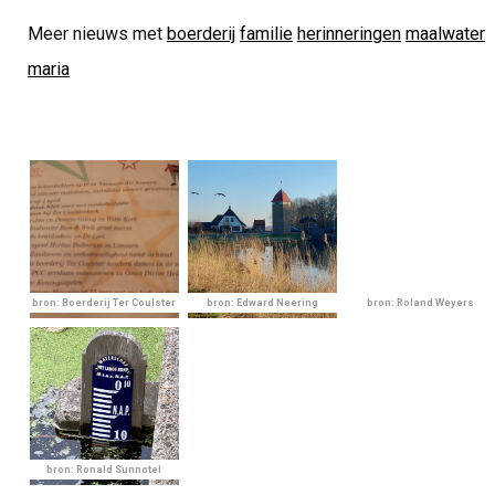
Meer nieuws met
boerderij
familie
herinneringen
maalwater
maria
bron: Boerderij Ter Coulster
bron: Edward Neering
bron: Roland Weyers
bron: Ronald Sunnotel