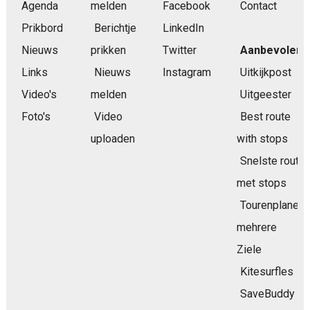
Agenda
melden
Facebook
Contact
Prikbord
Berichtje
LinkedIn
Nieuws
prikken
Twitter
Aanbevolen
Links
Nieuws
Instagram
Uitkijkpost
Video's
melden
Uitgeester
Foto's
Video
Best route
uploaden
with stops
Snelste route
met stops
Tourenplaner
mehrere
Ziele
Kitesurfles
SaveBuddy