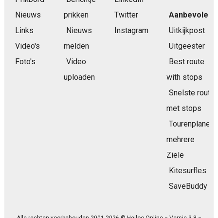
Nieuws
prikken
Twitter
Aanbevolen
Links
Nieuws
Instagram
Uitkijkpost
Video's
melden
Uitgeester
Foto's
Video
Best route
uploaden
with stops
Snelste route
met stops
Tourenplaner
mehrere
Ziele
Kitesurfles
SaveBuddy
Alle rechten voorbehouden 2001-2026 © Heiloo-Online − Versie 3.8 −