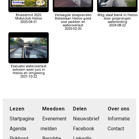
Bloesemrit 2025
Verlaagde stoepranden
Weg staat blank in Heiloo
Motorclub Heiloo
Belieslaan Heiloo goed
door gesprongen
2025-04-21
voor padden en
waterleiding
wateroverlast
2024-08-22
2025-02-20
Evaluatie wateroverlast
extreem weer juni in
Heiloo en omgeving
2021-10-22
Lezen
Meedoen
Delen
Over ons
Startpagina
Evenement
Nieuwsbrief
Informatie
Agenda
melden
Facebook
Contact
Prikbord
Berichtje
LinkedIn