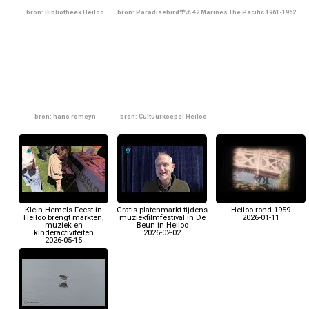
bron: Bibliotheek Heiloo
bron: Paradisebird🌴⚓️ 42 Marines The Pacific 1961-1962
bron: hans romeyn
bron: Cultuurkoepel Heiloo
Klein Hemels Feest in
Gratis platenmarkt tijdens
Heiloo rond 1959
Heiloo brengt markten,
muziekfilmfestival in De
2026-01-11
muziek en
Beun in Heiloo
kinderactiviteiten
2026-02-02
2026-05-15