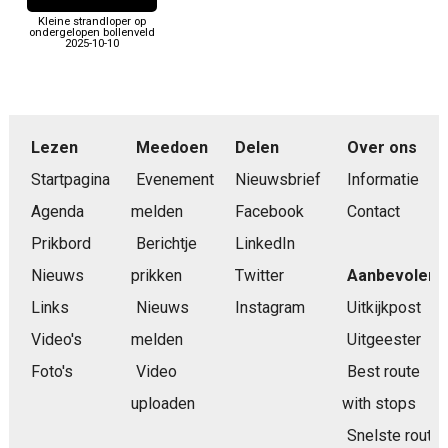
Kleine strandloper op
ondergelopen bollenveld
2025-10-10
Lezen
Meedoen
Delen
Over ons
Startpagina
Evenement
Nieuwsbrief
Informatie
Agenda
melden
Facebook
Contact
Prikbord
Berichtje
LinkedIn
Nieuws
prikken
Twitter
Aanbevolen
Links
Nieuws
Instagram
Uitkijkpost
Video's
melden
Uitgeester
Foto's
Video
Best route
uploaden
with stops
Snelste route