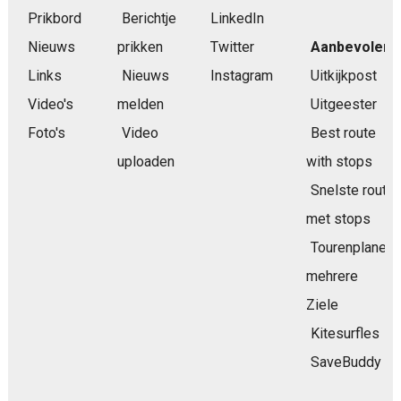
Prikbord
Berichtje
LinkedIn
Nieuws
prikken
Twitter
Aanbevolen
Links
Nieuws
Instagram
Uitkijkpost
Video's
melden
Uitgeester
Foto's
Video
Best route
uploaden
with stops
Snelste route
met stops
Tourenplaner
mehrere
Ziele
Kitesurfles
SaveBuddy