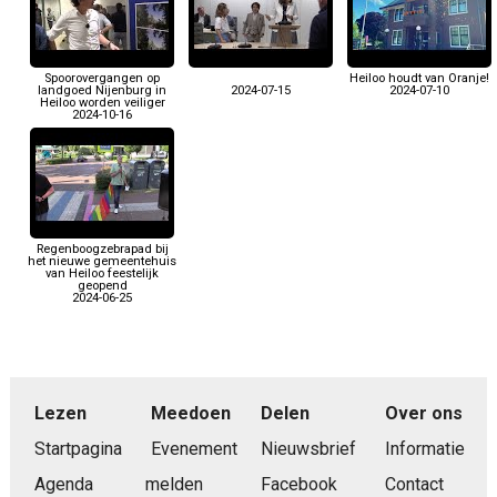
Spoorovergangen op
Heiloo houdt van Oranje!
landgoed Nijenburg in
2024-07-15
2024-07-10
Heiloo worden veiliger
2024-10-16
Regenboogzebrapad bij
het nieuwe gemeentehuis
van Heiloo feestelijk
geopend
2024-06-25
Lezen
Meedoen
Delen
Over ons
Startpagina
Evenement
Nieuwsbrief
Informatie
Agenda
melden
Facebook
Contact