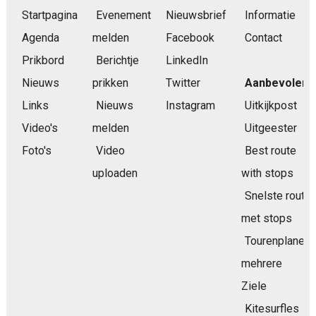
Startpagina
Evenement
Nieuwsbrief
Informatie
Agenda
melden
Facebook
Contact
Prikbord
Berichtje
LinkedIn
Nieuws
prikken
Twitter
Aanbevolen
Links
Nieuws
Instagram
Uitkijkpost
Video's
melden
Uitgeester
Foto's
Video
Best route
uploaden
with stops
Snelste route
met stops
Tourenplaner
mehrere
Ziele
Kitesurfles