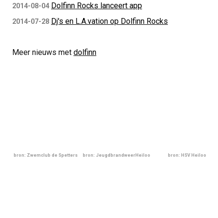
Dolfinn Rocks lanceert app
2014-08-04
Dj's en L.A.vation op Dolfinn Rocks
2014-07-28
Meer nieuws met
dolfinn
bron: Zwemclub de Spetters
bron: JeugdbrandweerHeiloo
bron: HSV Heiloo