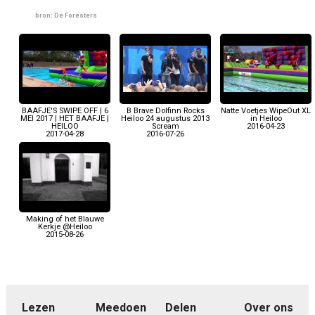
bron: De Foresters
BAAFJE'S SWIPE OFF | 6
B Brave Dolfinn Rocks
Natte Voetjes WipeOut XL
MEI 2017 | HET BAAFJE |
Heiloo 24 augustus 2013
in Heiloo
HEILOO
Scream
2016-04-23
2017-04-28
2016-07-26
Making of het Blauwe
Kerkje @Heiloo
2015-08-26
Lezen
Meedoen
Delen
Over ons