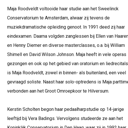
Maja Roodveldt voltooide haar studie aan het Sweelinck
Conservatorium te Amsterdam, alwaar zij tevens de
muziekdramatische opleiding genoot. In 1991 deed zij haar
eindexamen. Daarna volgden zanglessen bij Ellen van Haare
en Henny Diemer en diverse masterclasses, o.a. bij William
Shimell en David Wilson Johnson. Maja heeft in vele operas
gezongen en ook op het gebied van oratorium en liedrecitals
is Maja Roodveldt, zowel in binnen- als buitenland, een veel
gevraagd soliste. Naast haar solo-optredens is Maja parttim
verbonden aan het Groot Omroepkoor te Hilversum.
Kerstin Scholten begon haar pedaalharpstudie op 14-jarige
leeftijd bij Vera Badings. Vervolgens studeerde ze aan het
Koninklijk Conservatorium in Den Haag, waar zij in 1992 haar