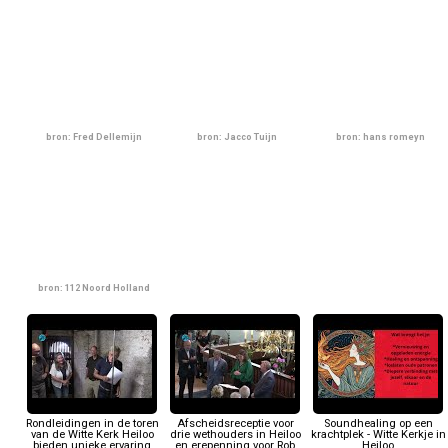
bron: Fred Dellemijn
bron: Jacco Tuijn
bron: hans romeyn
bron: 112 Noord Holland
Rondleidingen in de toren
Afscheidsreceptie voor
Soundhealing op een
van de Witte Kerk Heiloo
drie wethouders in Heiloo
krachtplek - Witte Kerkje in
bieden unieke ervaring
en erepenning voor Rob
Heiloo