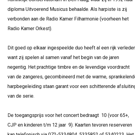
diploma Uitvoerend Musicus behaalde. Als harpiste is zij
verbonden aan de Radio Kamer Filharmonie (voorheen het
Radio Kamer Orkest).
Dit goed op elkaar ingespeelde duo heeft al een rijk verleden
want zij spelen al samen vanaf het begin van de jaren
negentig. Het prachtige timbre en de levendige voordracht
van de zangeres, gecombineerd met de warme, sprankelend
harpbegeleiding staan garant voor een schitterende afsluitin
van de serie.
De toegangsprijs voor het concert bedraagt  10 (voor 65+,
CJP en kinderen t/m 12 jaar  9). Kaarten tevoren reserveren
kan telefonisch via 072-5334804, 5335852 of 5340223. Het