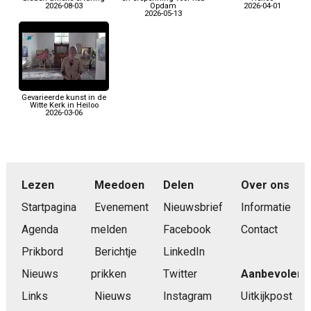
2026-08-03
Opdam
2026-04-01
2026-05-13
Gevarieerde kunst in de
Witte Kerk in Heiloo
2026-03-06
Lezen
Meedoen
Delen
Over ons
Startpagina
Evenement
Nieuwsbrief
Informatie
Agenda
melden
Facebook
Contact
Prikbord
Berichtje
LinkedIn
Nieuws
prikken
Twitter
Aanbevolen
Links
Nieuws
Instagram
Uitkijkpost