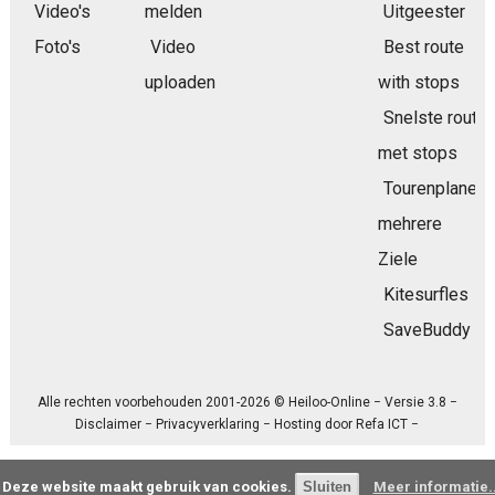
Video's
melden
Uitgeester
Foto's
Video
Best route
uploaden
with stops
Snelste route
met stops
Tourenplaner
mehrere
Ziele
Kitesurfles
SaveBuddy
Alle rechten voorbehouden 2001-2026 © Heiloo-Online − Versie 3.8 −
Disclaimer
−
Privacyverklaring
− Hosting door
Refa ICT
−
Deze website maakt gebruik van cookies.
Meer informatie..