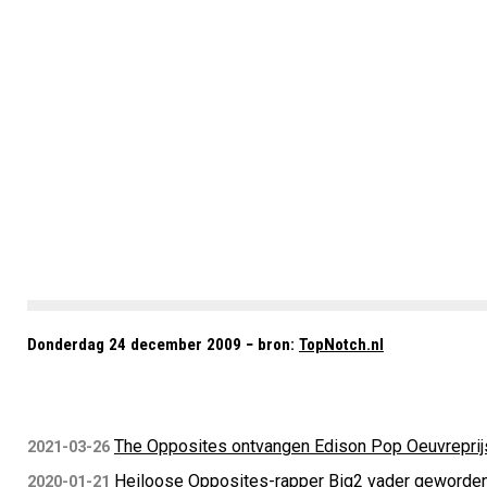
Donderdag 24 december 2009 − bron:
TopNotch.nl
The Opposites ontvangen Edison Pop Oeuvreprij
2021-03-26
Heiloose Opposites-rapper Big2 vader geworde
2020-01-21