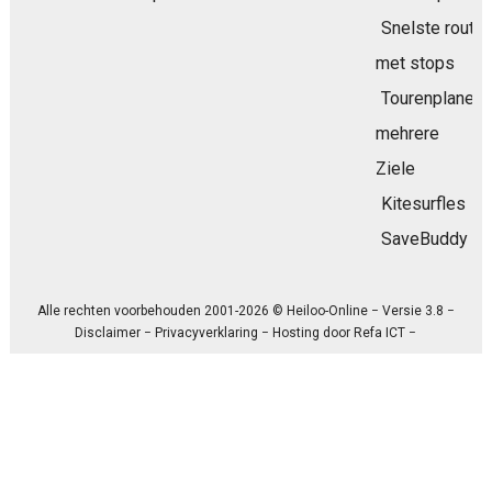
Snelste route
met stops
Tourenplaner
mehrere
Ziele
Kitesurfles
SaveBuddy
Alle rechten voorbehouden 2001-2026 © Heiloo-Online − Versie 3.8 −
Disclaimer
−
Privacyverklaring
− Hosting door
Refa ICT
−