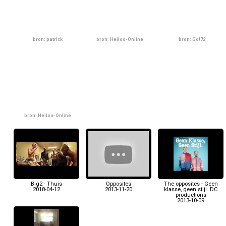
bron: patrick
bron: Heiloo-Online
bron: Go!72
bron: Heiloo-Online
Big2 - Thuis
Opposites
The opposites - Geen
2018-04-12
2013-11-20
klasse, geen stijl. DC
productions
2013-10-09