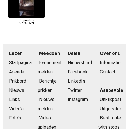
Opposites
2013-09-21
Lezen
Meedoen
Delen
Over ons
Startpagina
Evenement
Nieuwsbrief
Informatie
Agenda
melden
Facebook
Contact
Prikbord
Berichtje
LinkedIn
Nieuws
prikken
Twitter
Aanbevolen
Links
Nieuws
Instagram
Uitkijkpost
Video's
melden
Uitgeester
Foto's
Video
Best route
uploaden
with stops