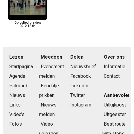
Oploslied preview
2012-12-04
Lezen
Meedoen
Delen
Over ons
Startpagina
Evenement
Nieuwsbrief
Informatie
Agenda
melden
Facebook
Contact
Prikbord
Berichtje
LinkedIn
Nieuws
prikken
Twitter
Aanbevolen
Links
Nieuws
Instagram
Uitkijkpost
Video's
melden
Uitgeester
Foto's
Video
Best route
uploaden
with stops