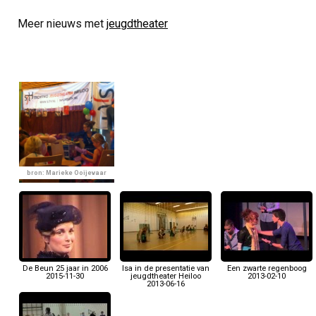
Meer nieuws met
jeugdtheater
bron: Marieke Ooijevaar
De Beun 25 jaar in 2006
Isa in de presentatie van
Een zwarte regenboog
2015-11-30
jeugdtheater Heiloo
2013-02-10
2013-06-16