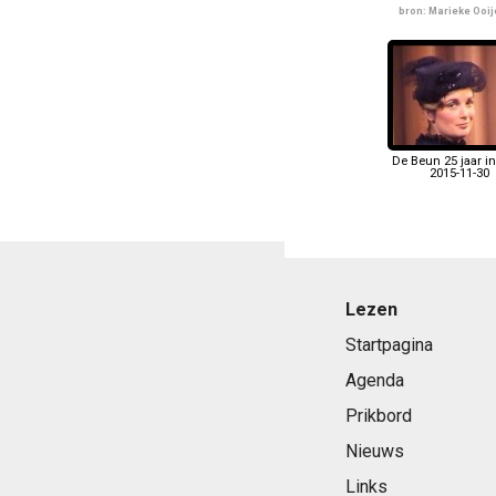
bron: Marieke Ooi
De Beun 25 jaar i
2015-11-30
Lezen
Startpagina
Agenda
Prikbord
Nieuws
Links