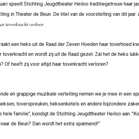
uari speelt Stichting Jeugdtheater Heiloo traditiegetrouw haar jaa
ling in Theater de Beun. De titel van de voorstelling van dit jaar:
ar toverkracht verloor
.
raakt een heks uit de Raad der Zeven Hoeden haar toverhoed kwi
aar toverkracht en wordt zij uit de Raad gezet. Zal het de heks luk
? Of heeft zij voor altijd haar toverkracht verloren?
ende en grappige muzikale vertelling nemen we je mee in een sp
 heksen, toverspreuken, heksenketels en andere bijzondere zak
e hele familie", kondigt de Stichting Jeugdtheater Heiloo aan. "Ko
 naar de Beun? Dan wordt het extra spannend!"