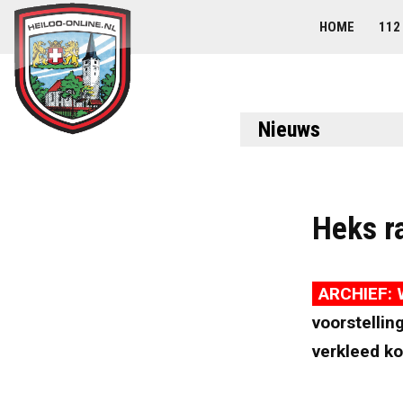
HOME
112
Nieuws
Heks r
ARCHIEF: 
voorstelli
verkleed k