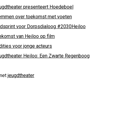
ugdtheater presenteert Hoedeboel
emmen over toekomst met voeten
ndsprint voor Dorpsdialoog #2030Heiloo
ekomst van Heiloo op film
dities voor jonge acteurs
ugdtheater Heiloo: Een Zwarte Regenboog
met
jeugdtheater