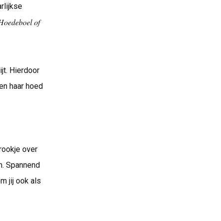
rlijkse
Hoedeboel of
jt. Hierdoor
ken haar hoed
rookje over
en. Spannend
m jij ook als