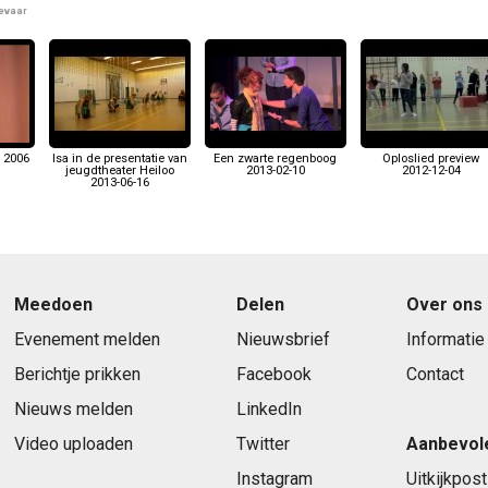
jevaar
n 2006
Isa in de presentatie van
Een zwarte regenboog
Oploslied preview
jeugdtheater Heiloo
2013-02-10
2012-12-04
2013-06-16
Meedoen
Delen
Over ons
Evenement melden
Nieuwsbrief
Informatie
Berichtje prikken
Facebook
Contact
Nieuws melden
LinkedIn
Video uploaden
Twitter
Aanbevol
Instagram
Uitkijkpost