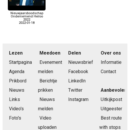
Nieuwjaarsboodschap
Ondernemend Heiloo
2022
2022-01-18
Lezen
Meedoen
Delen
Over ons
Startpagina
Evenement
Nieuwsbrief
Informatie
Agenda
melden
Facebook
Contact
Prikbord
Berichtje
LinkedIn
Nieuws
prikken
Twitter
Aanbevolen
Links
Nieuws
Instagram
Uitkijkpost
Video's
melden
Uitgeester
Foto's
Video
Best route
uploaden
with stops