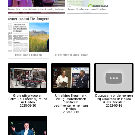
bron: Mariska Arbeidsdeskundig Advies
bron: Ondernemend Heiloo
bron: hans romeyn
bron: Michel Engelsman
Grote uitverkoop en
Uitreiking Keurmerk
Duurzaam ondernemen
Formule 1-sfeer bij ?t Loo
Veilig Ondernemen
bij CiRoPack in Heiloo
in Heiloo
certificaat
#TBKCirculair
2025-08-30
bedrijventerreinen van
2022-03-16
Heiloo
2023-10-13