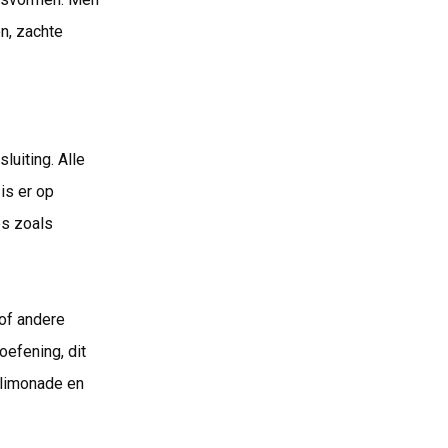
en, zachte
luiting. Alle
is er op
es zoals
 of andere
oefening, dit
 limonade en