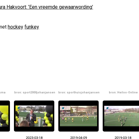
ura Hakvoort: ’Een vreemde gewaarwording’
met
hockey
funkey
nsma
bron: sport2000johanjansen
bron: sporthuisjohanjansen
bron: Heiloo-Online
2023-03-18
2019-04-09
2019-03-18