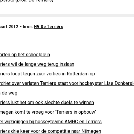
art 2012 − bron:
HV De Terriërs
orten op het schoolplein
riers wil de lange weg terug inslaan
riers loopt tegen zuur verlies in Rotterdam op
driet over verlaten Terriers staat voor hockeyster Lise Donkersl
n de weg
riers lukt het om ook slechte duels te winnen
jmegen komt te vroeg voor ’Terriers in opbouw’
el wijzigingen bij hockeyteams AMHC en Terriers
rriers drie keer voor de competitie naar Nijmegen