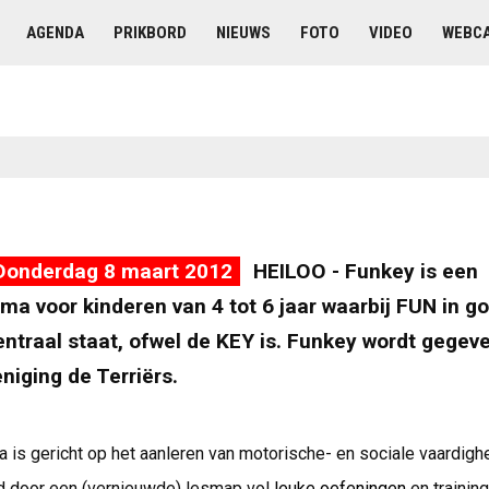
AGENDA
PRIKBORD
NIEUWS
FOTO
VIDEO
WEBC
Donderdag 8 maart 2012
HEILOO - Funkey is een
a voor kinderen van 4 tot 6 jaar waarbij FUN in go
traal staat, ofwel de KEY is. Funkey wordt gegeve
iging de Terriërs.
is gericht op het aanleren van motorische- en sociale vaardigh
 door een (vernieuwde) lesmap vol
leuke oefeningen
en traini