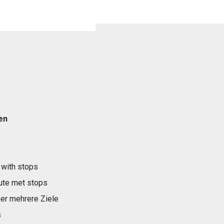
en
 with stops
ute met stops
er mehrere Ziele
s