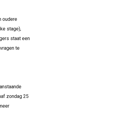
n oudere
jke stage),
gers staat een
 vragen te
aanstaande
anaf zondag 25
 meer