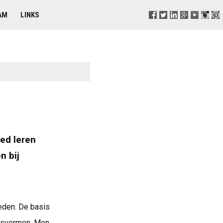
AM
LINKS
ed leren
n bij
eden. De basis
ngsvormen. Men