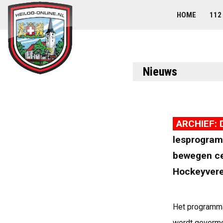
HOME
112
Nieuws
ARCHIEF: 
lesprogramm
bewegen cen
Hockeyveren
Het programma 
wordt gevormd