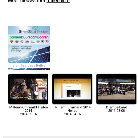
Meer nieuws met
millennium
bron: Sportraad Heiloo
Millenniummarkt Heiloo
Millenniummarkt 2014
Djembe-band
2014
Heiloo
2011-05-08
2014-05-14
2014-04-16