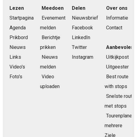
Lezen
Meedoen
Delen
Over ons
Startpagina
Evenement
Nieuwsbrief
Informatie
Agenda
melden
Facebook
Contact
Prikbord
Berichtje
LinkedIn
Nieuws
prikken
Twitter
Aanbevolen
Links
Nieuws
Instagram
Uitkijkpost
Video's
melden
Uitgeester
Foto's
Video
Best route
uploaden
with stops
Snelste route
met stops
Tourenplaner
mehrere
Ziele