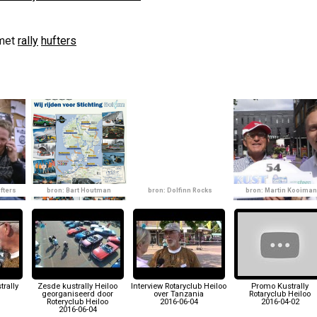
met
rally
hufters
fters
bron: Bart Houtman
bron: Dolfinn Rocks
bron: Martin Kooiman
trally
Zesde kustrally Heiloo
Interview Rotaryclub Heiloo
Promo Kustrally
georganiseerd door
over Tanzania
Rotaryclub Heiloo
Roteryclub Heiloo
2016-06-04
2016-04-02
2016-06-04