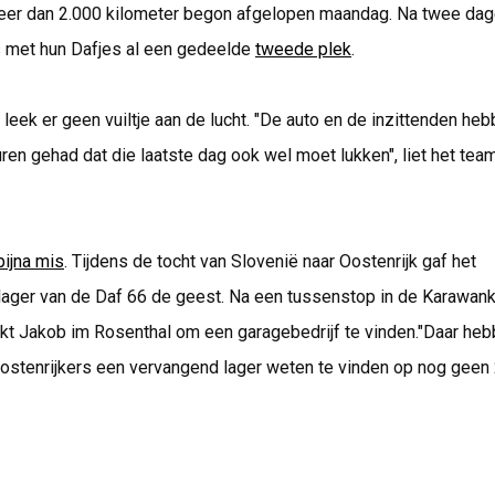
meer dan 2.000 kilometer begon afgelopen maandag. Na twee da
 met hun Dafjes al een gedeelde
tweede plek
.
leek er geen vuiltje aan de lucht. "De auto en de inzittenden heb
ren gehad dat die laatste dag ook wel moet lukken", liet het tea
bijna mis
. Tijdens de tocht van Slovenië naar Oostenrijk gaf het
llager van de Daf 66 de geest. Na een tussenstop in de Karawan
nkt Jakob im Rosenthal om een garagebedrijf te vinden."Daar he
stenrijkers een vervangend lager weten te vinden op nog geen