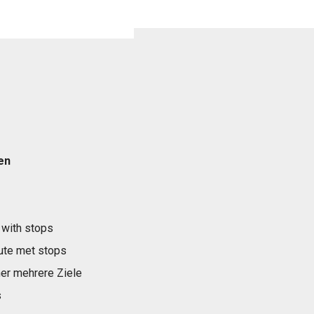
en
 with stops
ute met stops
er mehrere Ziele
s