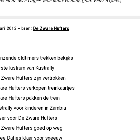
s en de twee Dafjes, moe maar voldaan (foto: Peter Bijkerk)
ari 2013 − bron:
De Zware Hufters
anzende oldtimers trekken bekijks
ste lustrum van Kustrally
 Zware Hufters zijn vertrokken
are Hufters verkopen treinkaartjes
are Hufters pakken de trein
strally voor kinderen in Zambia
lver voor De Zware Hufters
 Zware Hufters goed op weg
ee Dafjes klaar voor sneeuw