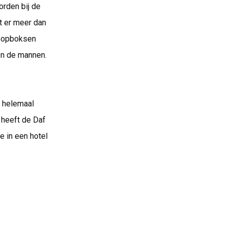
orden bij de
t er meer dan
n opboksen
en de mannen.
t helemaal
heeft de Daf
e in een hotel