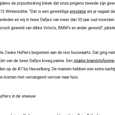
ijdens de prijsuitreiking bleek dat onze jongens tweede zijn gew
13 Wintereditie. "Dat is een geweldige
prestatie
als je nagaat da
deden en wij in twee Dafjes van meer dan 30 jaar oud moeste
orisch geweld van dikke Volvo’s, BMW’s en ander geweld", jubel
De Zware Hufters begonnen aan de reis huiswaarts. Dat ging nie
 Eén van de twee Dafjes kreeg panne. Een
stukke brandstofpomp
den op de A7 bij Hasselberg. De mannen hebben een extra nachtj
en komen met vervangend vervoer naar huis.