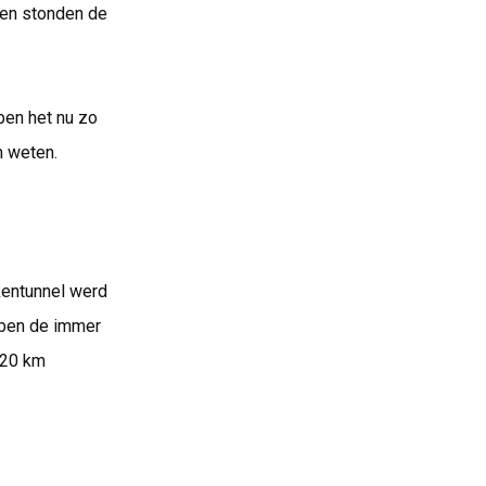
gen stonden de
ben het nu zo
m weten.
kentunnel werd
bben de immer
 20 km