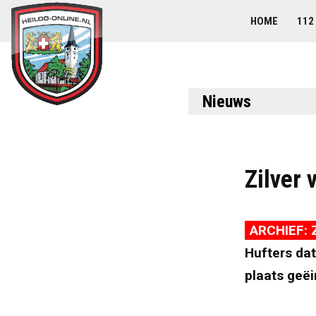
HOME
112
Nieuws
Zilver 
ARCHIEF: 
Hufters da
plaats geëi