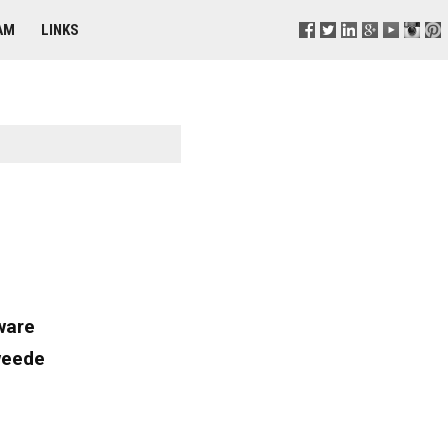
AM
LINKS
ware
weede