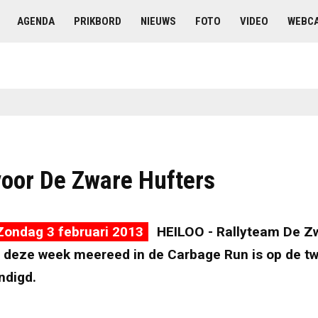
AGENDA
PRIKBORD
NIEUWS
FOTO
VIDEO
WEBC
voor De Zware Hufters
Zondag 3 februari 2013
HEILOO - Rallyteam De Z
t deze week meereed in de Carbage Run is op de t
ndigd.