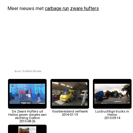
Meer nieuws met
carbage run
zware hufters
bron: Dolfinn Rocks
De Zware Hufters uit
Voorbereidend verfwerk
Luidruchtige trucks in
Heiloo geven donatie aan
2014-01-19
Heiloo
stichting Dolfinn
2013-09-14
2015-08-26