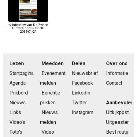
tv interview van De Zware
Hufters door RTV NH
2013-01-24
Lezen
Meedoen
Delen
Over ons
Startpagina
Evenement
Nieuwsbrief
Informatie
Agenda
melden
Facebook
Contact
Prikbord
Berichtje
LinkedIn
Nieuws
prikken
Twitter
Aanbevolen
Links
Nieuws
Instagram
Uitkijkpost
Video's
melden
Uitgeester
Foto's
Video
Best route