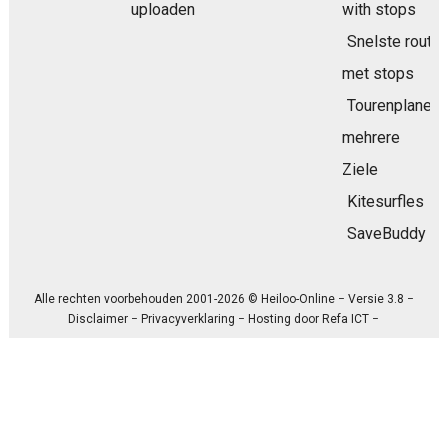
uploaden
with stops
Snelste route
met stops
Tourenplaner
mehrere
Ziele
Kitesurfles
SaveBuddy
Alle rechten voorbehouden 2001-2026 © Heiloo-Online − Versie 3.8 −
Disclaimer
−
Privacyverklaring
− Hosting door
Refa ICT
−