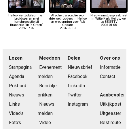
Heiloo viert jubileum van
Afscheidsreceptie voor
Nieuwjaarstoespraak niet
bruidsparen met
drie wethouders in Heiloo
in Witte Kerk Heiloo, wel
lunchreceptie bij
en erepenning voor Rob
op BE@TTV
Brasserie ?in ?t Groen`
Opdam
2026-01-08
2026-07-02
2026-05-13
Lezen
Meedoen
Delen
Over ons
Startpagina
Evenement
Nieuwsbrief
Informatie
Agenda
melden
Facebook
Contact
Prikbord
Berichtje
LinkedIn
Nieuws
prikken
Twitter
Aanbevolen
Links
Nieuws
Instagram
Uitkijkpost
Video's
melden
Uitgeester
Foto's
Video
Best route