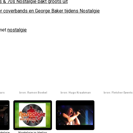
s & 70s Nostalgie pakt groots uit
er coverbands en George Baker tijdens Nostalgie
met
nostalgie
ars
bron: Ramon Boekel
bron: Hugo Kraakman
bron: Fletcher Events
talgie
Nostalgie in Heiloo