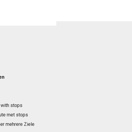
en
 with stops
ute met stops
er mehrere Ziele