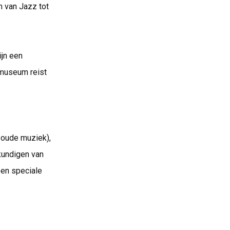
n van Jazz tot
ijn een
museum reist
 oude muziek),
kundigen van
een speciale