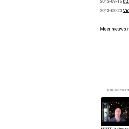
60
2013-09-15
Vi
2013-08-20
Meer nieuws 
bron: Janneke M
BE@TTV Heiloo Nos