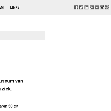
AM
LINKS
museum van
uziek.
aren 50 tot