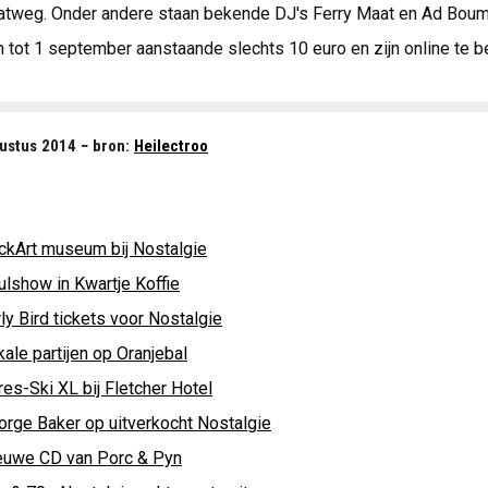
tweg. Onder andere staan bekende DJ's Ferry Maat en Ad Bouma
 tot 1 september aanstaande slechts 10 euro en zijn online te be
ustus 2014 − bron:
Heilectroo
ckArt museum bij Nostalgie
ulshow in Kwartje Koffie
ly Bird tickets voor Nostalgie
ale partijen op Oranjebal
es-Ski XL bij Fletcher Hotel
orge Baker op uitverkocht Nostalgie
euwe CD van Porc & Pyn