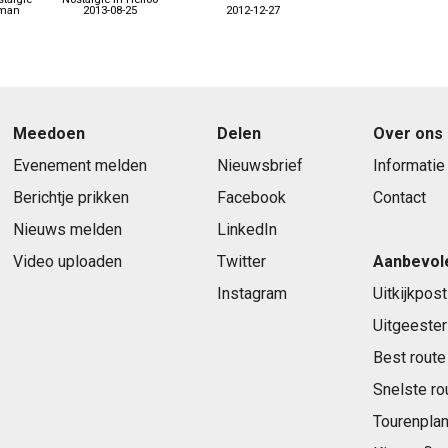
kman
2013-08-25
2012-12-27
Meedoen
Delen
Over ons
Evenement melden
Nieuwsbrief
Informatie
Berichtje prikken
Facebook
Contact
Nieuws melden
LinkedIn
Video uploaden
Twitter
Aanbevol
Instagram
Uitkijkpost
Uitgeester
Best route
Snelste ro
Tourenplan