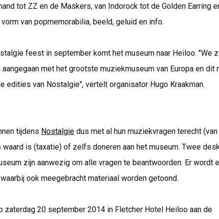
and tot ZZ en de Maskers, van Indorock tot de Golden Earring e
in vorm van popmemorabilia, beeld, geluid en info.
ostalgie feest in september komt het museum naar Heiloo. "We z
aangegaan met het grootste muziekmuseum van Europa en dit 
le edities van Nostalgie", vertelt organisator Hugo Kraakman.
nen tijdens
Nostalgie
dus met al hun muziekvragen terecht (van
s waard is (taxatie) of zelfs doneren aan het museum. Twee des
useum zijn aanwezig om alle vragen te beantwoorden. Er wordt 
t waarbij ook meegebracht materiaal worden getoond.
op zaterdag 20 september 2014 in Fletcher Hotel Heiloo aan de