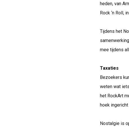
heden, van Arm
Rock ‘n Roll, 
Tijdens het N
samenwerking 
mee tijdens al
Taxaties
Bezoekers kun
weten wat iet
het RockArt m
hoek ingerich
Nostalgie is 