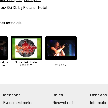
es-Ski XL bij Fletcher Hotel
met
nostalgie
talgie
Nostalgie in Heiloo
kman
2013-08-25
2012-12-27
Meedoen
Delen
Over ons
Evenement melden
Nieuwsbrief
Informatie