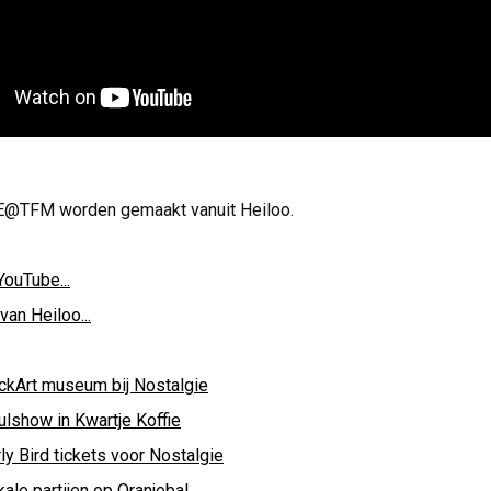
@TFM worden gemaakt vanuit Heiloo.
YouTube...
van Heiloo...
ckArt museum bij Nostalgie
ulshow in Kwartje Koffie
ly Bird tickets voor Nostalgie
ale partijen op Oranjebal