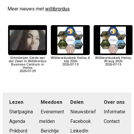
Meer nieuws met
willibrordus
Schilderijen Gerda van
Willibrorduskerk Heiloo, 6
Willibrorduskerk Heiloo,
der Zwan in Willibrordus
sep 2026
30 aug 2026
Business Centrum in
2026-07-13
2026-07-13
Heiloo
2026-07-29
Lezen
Meedoen
Delen
Over ons
Startpagina
Evenement
Nieuwsbrief
Informatie
Agenda
melden
Facebook
Contact
Prikbord
Berichtje
LinkedIn