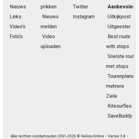
Nieuws
prikken
Twitter
Aanbevolen
Links
Nieuws
Instagram
Uitkijkpost
Video's
melden
Uitgeester
Foto's
Video
Best route
uploaden
with stops
Snelste route
met stops
Tourenplaner
mehrere
Ziele
Kitesurfles
SaveBuddy
Alle rechten voorbehouden 2001-2026 © Heiloo-Online − Versie 3.8 −