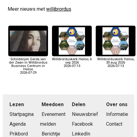
Meer nieuws met
willibrordus
Schilderijen Gerda van
Willibrorduskerk Heiloo, 6
Willibrorduskerk Heiloo,
der Zwan in Willibrordus
sep 2026
30 aug 2026
Business Centrum in
2026-07-13
2026-07-13
Heiloo
2026-07-29
Lezen
Meedoen
Delen
Over ons
Startpagina
Evenement
Nieuwsbrief
Informatie
Agenda
melden
Facebook
Contact
Prikbord
Berichtje
LinkedIn