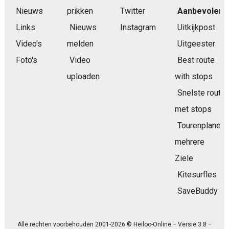
Nieuws
prikken
Twitter
Aanbevolen
Links
Nieuws
Instagram
Uitkijkpost
Video's
melden
Uitgeester
Foto's
Video
Best route
uploaden
with stops
Snelste route
met stops
Tourenplaner
mehrere
Ziele
Kitesurfles
SaveBuddy
Alle rechten voorbehouden 2001-2026 © Heiloo-Online − Versie 3.8 −