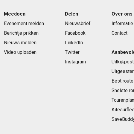
Meedoen
Delen
Over ons
Evenement melden
Nieuwsbrief
Informatie
Berichtje prikken
Facebook
Contact
Nieuws melden
LinkedIn
Video uploaden
Twitter
Aanbevol
Instagram
Uitkijkpost
Uitgeester
Best route
Snelste ro
Tourenplan
Kitesurfle
SaveBudd