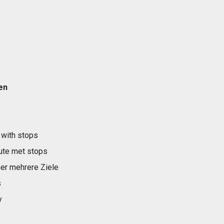
en
 with stops
ute met stops
er mehrere Ziele
s
y