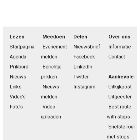
Lezen
Meedoen
Delen
Over ons
Startpagina
Evenement
Nieuwsbrief
Informatie
Agenda
melden
Facebook
Contact
Prikbord
Berichtje
LinkedIn
Nieuws
prikken
Twitter
Aanbevolen
Links
Nieuws
Instagram
Uitkijkpost
Video's
melden
Uitgeester
Foto's
Video
Best route
uploaden
with stops
Snelste route
met stops