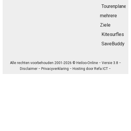
Tourenplaner
mehrere
Ziele
Kitesurfles
SaveBuddy
Alle rechten voorbehouden 2001-2026 © Heiloo-Online − Versie 3.8 −
Disclaimer
−
Privacyverklaring
− Hosting door
Refa ICT
−