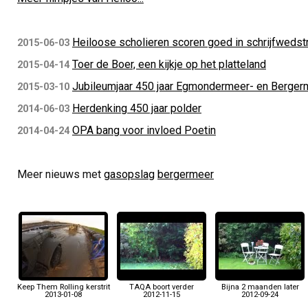
Heiloose scholieren scoren goed in schrijfwedstr
2015-06-03
Toer de Boer, een kijkje op het platteland
2015-04-14
Jubileumjaar 450 jaar Egmondermeer- en Bergerm
2015-03-10
Herdenking 450 jaar polder
2014-06-03
OPA bang voor invloed Poetin
2014-04-24
Meer nieuws met
gasopslag
bergermeer
Keep Them Rolling kerstrit
TAQA boort verder
Bijna 2 maanden later
2013-01-08
2012-11-15
2012-09-24