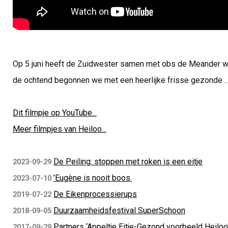
Op 5 juni heeft de Zuidwester samen met obs de Meander w
de ochtend begonnen we met een heerlijke frisse gezonde ..
Dit filmpje op YouTube...
Meer filmpjes van Heiloo...
De Peiling: stoppen met roken is een eitje
2023-09-29
’Eugène is nooit boos.
2023-07-10
De Eikenprocessierups
2019-07-22
Duurzaamheidsfestival SuperSchoon
2018-09-05
Partners ‘Appeltje Eitje-Gezond voorbeeld Heiloo
2017-09-29