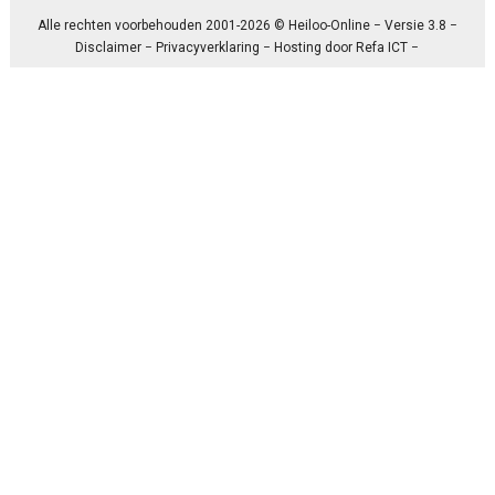
Alle rechten voorbehouden 2001-2026 © Heiloo-Online − Versie 3.8 −
Disclaimer
−
Privacyverklaring
− Hosting door
Refa ICT
−