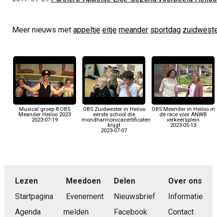
Meer nieuws met
appeltje
eitje
meander
sportdag
zuidwest
Musical groep 8 OBS
OBS Zuidwester in Heiloo
OBS Meander in Heiloo in
Meander Heiloo 2023
eerste school die
de race voor ANWB
2023-07-19
mondharmonicacertificaten
verkeersplein
krijgt
2023-05-13
2023-07-07
Lezen
Meedoen
Delen
Over ons
Startpagina
Evenement
Nieuwsbrief
Informatie
Agenda
melden
Facebook
Contact