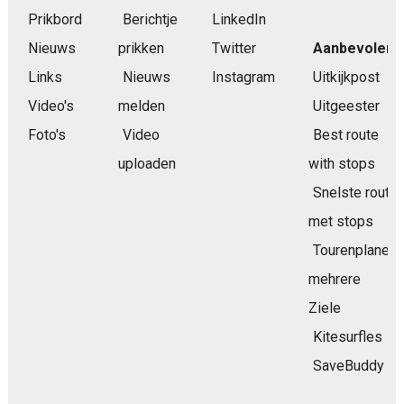
Prikbord
Berichtje
LinkedIn
Nieuws
prikken
Twitter
Aanbevolen
Links
Nieuws
Instagram
Uitkijkpost
Video's
melden
Uitgeester
Foto's
Video
Best route
uploaden
with stops
Snelste route
met stops
Tourenplaner
mehrere
Ziele
Kitesurfles
SaveBuddy