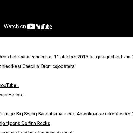
ijdens het reünieconcert op 11 oktober 2015 ter gelegenheid van 9
nieorkest Caecilia. Bron: cajoosters
YouTube...
van Heiloo...
0-jarige Big Swing Band Alkmaar eert Amerikaanse orkestleider G
tje tijdens Dolfinn Rocks
nsgezindheid heeft nieuwe dirigent