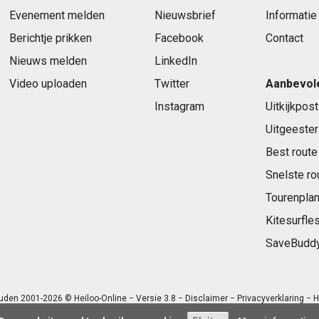
Evenement melden
Nieuwsbrief
Informatie
Berichtje prikken
Facebook
Contact
Nieuws melden
LinkedIn
Video uploaden
Twitter
Aanbevol
Instagram
Uitkijkpost
Uitgeester
Best route
Snelste ro
Tourenplan
Kitesurfle
SaveBudd
uden 2001-2026 © Heiloo-Online − Versie 3.8 −
Disclaimer
−
Privacyverklaring
− H