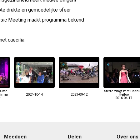
ote drukte en gemoedelijke sfeer
sic Meeting maakt programma bekend
met
caecilia
00ste
Sterre zingt met Caecil
hirma
2024-10-14
2021-09-12
Heiloo
k
2016-04-17
Meedoen
Delen
Over ons