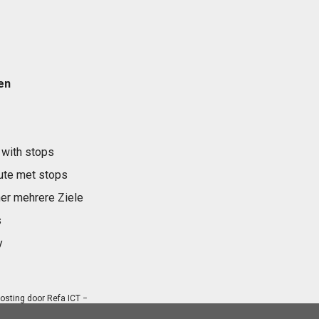
en
 with stops
ute met stops
er mehrere Ziele
s
y
osting door
Refa ICT
−