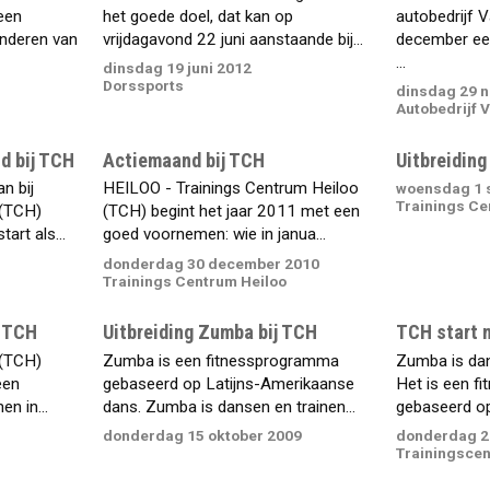
 een
het goede doel, dat kan op
autobedrijf V
inderen van
vrijdagavond 22 juni aanstaande bij...
december ee
...
dinsdag 19 juni 2012
Dorssports
dinsdag 29 
Autobedrijf 
d bij TCH
Actiemaand bij TCH
Uitbreiding
n bij
HEILOO - Trainings Centrum Heiloo
woensdag 1 
Trainings Ce
 (TCH)
(TCH) begint het jaar 2011 met een
art als...
goed voornemen: wie in janua...
donderdag 30 december 2010
Trainings Centrum Heiloo
j TCH
Uitbreiding Zumba bij TCH
TCH start 
 (TCH)
Zumba is een fitnessprogramma
Zumba is dans
een
gebaseerd op Latijns-Amerikaanse
Het is een f
en in...
dans. Zumba is dansen en trainen...
gebaseerd op
donderdag 15 oktober 2009
donderdag 2
Trainingscen