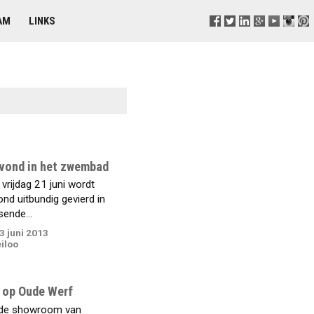
AM
LINKS
ond in het zwembad
vrijdag 21 juni wordt
d uitbundig gevierd in
sende...
 juni 2013
iloo
 op Oude Werf
 de showroom van