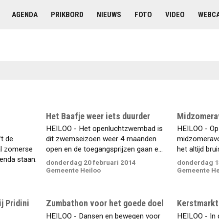
AGENDA
PRIKBORD
NIEUWS
FOTO
VIDEO
WEBC
n
Het Baafje weer iets duurder
Midzomerav
HEILOO - Het openluchtzwembad is
HEILOO - Op 
t de
dit zwemseizoen weer 4 maanden
midzomeravon
l zomerse
open en de toegangsprijzen gaan e...
het altijd brui
enda staan.
donderdag 20 februari 2014
donderdag 13
Gemeente Heiloo
Gemeente He
j Pridini
Zumbathon voor het goede doel
Kerstmarkt
HEILOO - Dansen en bewegen voor
HEILOO - In