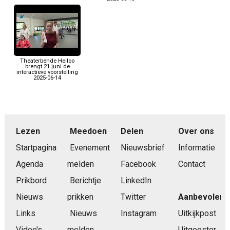
Theaterbende Heiloo
brengt 21 juni de
interactieve voorstelling
2025-06-14
Lezen
Meedoen
Delen
Over ons
Startpagina
Evenement
Nieuwsbrief
Informatie
Agenda
melden
Facebook
Contact
Prikbord
Berichtje
LinkedIn
Nieuws
prikken
Twitter
Aanbevolen
Links
Nieuws
Instagram
Uitkijkpost
Video's
melden
Uitgeester