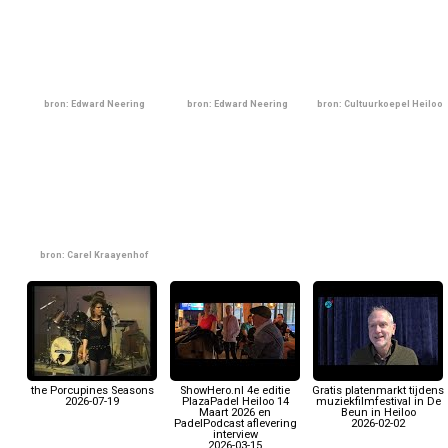
bron: Edward Neering
bron: Edward Neering
bron: Cultuurkoepel Heiloo
bron: Carel Kraayenhof
the Porcupines Seasons
ShowHero.nl 4e editie
Gratis platenmarkt tijdens
2026-07-19
PlazaPadel Heiloo 14
muziekfilmfestival in De
Maart 2026 en
Beun in Heiloo
PadelPodcast aflevering
2026-02-02
interview
2026-03-15