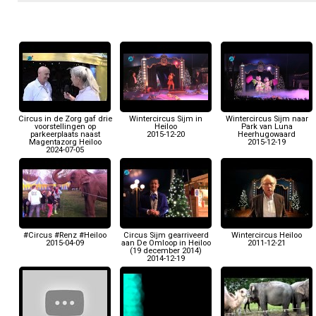
Circus in de Zorg gaf drie
Wintercircus Sijm in
Wintercircus Sijm naar
voorstellingen op
Heiloo
Park van Luna
parkeerplaats naast
2015-12-20
Heerhugowaard
Magentazorg Heiloo
2015-12-19
2024-07-05
#Circus #Renz #Heiloo
Circus Sijm gearriveerd
Wintercircus Heiloo
2015-04-09
aan De Omloop in Heiloo
2011-12-21
(19 december 2014)
2014-12-19