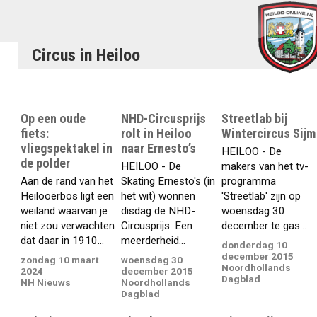
Circus in Heiloo
Op een oude
NHD-Circusprijs
Streetlab bij
fiets:
rolt in Heiloo
Wintercircus Sijm
vliegspektakel in
naar Ernesto’s
HEILOO - De
de polder
HEILOO - De
makers van het tv-
Aan de rand van het
Skating Ernesto's (in
programma
Heilooërbos ligt een
het wit) wonnen
'Streetlab' zijn op
weiland waarvan je
disdag de NHD-
woensdag 30
niet zou verwachten
Circusprijs. Een
december te gas...
dat daar in 1910...
meerderheid...
donderdag 10
december 2015
zondag 10 maart
woensdag 30
Noordhollands
2024
december 2015
Dagblad
NH Nieuws
Noordhollands
Dagblad