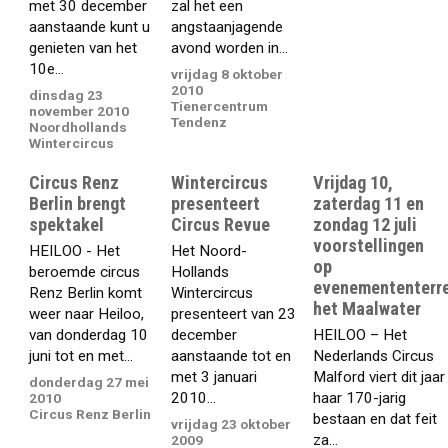
met 30 december
zal het een
aanstaande kunt u
angstaanjagende
genieten van het
avond worden in...
10e...
vrijdag 8 oktober
2010
dinsdag 23
Tienercentrum
november 2010
Tendenz
Noordhollands
Wintercircus
Circus Renz
Wintercircus
Vrijdag 10,
Berlin brengt
presenteert
zaterdag 11 en
spektakel
Circus Revue
zondag 12 juli
voorstellingen
HEILOO - Het
Het Noord-
op
beroemde circus
Hollands
evenemententerr
Renz Berlin komt
Wintercircus
het Maalwater
weer naar Heiloo,
presenteert van 23
van donderdag 10
december
HEILOO – Het
juni tot en met...
aanstaande tot en
Nederlands Circus
met 3 januari
Malford viert dit jaar
donderdag 27 mei
2010...
haar 170-jarig
2010
Circus Renz Berlin
bestaan en dat feit
vrijdag 23 oktober
za...
2009