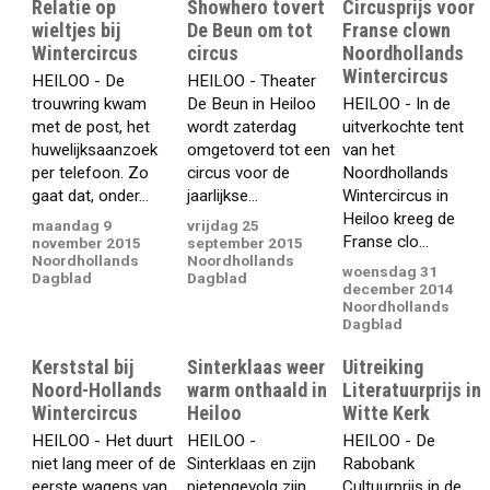
Relatie op
Showhero tovert
Circusprijs voor
wieltjes bij
De Beun om tot
Franse clown
Wintercircus
circus
Noordhollands
Wintercircus
HEILOO - De
HEILOO - Theater
trouwring kwam
De Beun in Heiloo
HEILOO - In de
met de post, het
wordt zaterdag
uitverkochte tent
huwelijksaanzoek
omgetoverd tot een
van het
per telefoon. Zo
circus voor de
Noordhollands
gaat dat, onder...
jaarlijkse...
Wintercircus in
Heiloo kreeg de
maandag 9
vrijdag 25
Franse clo...
november 2015
september 2015
Noordhollands
Noordhollands
woensdag 31
Dagblad
Dagblad
december 2014
Noordhollands
Dagblad
Kerststal bij
Sinterklaas weer
Uitreiking
Noord-Hollands
warm onthaald in
Literatuurprijs in
Wintercircus
Heiloo
Witte Kerk
HEILOO - Het duurt
HEILOO -
HEILOO - De
niet lang meer of de
Sinterklaas en zijn
Rabobank
eerste wagens van
pietengevolg zijn
Cultuurprijs in de