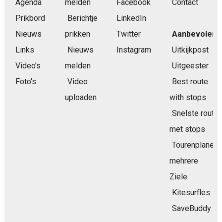
Agenda
melden
Facebook
Contact
Prikbord
Berichtje
LinkedIn
Nieuws
prikken
Twitter
Aanbevolen
Links
Nieuws
Instagram
Uitkijkpost
Video's
melden
Uitgeester
Foto's
Video
Best route
uploaden
with stops
Snelste route
met stops
Tourenplaner
mehrere
Ziele
Kitesurfles
SaveBuddy