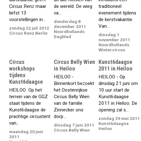
Circus Renz maar
de wereld. De wieg
traditioneel
liefst 13
va...
evenement tijdens
voorstellingen in...
de kerstvakantie.
donderdag 8
Van...
december 2011
zondag 22 juli 2012
Noordhollands
Circus Renz Berlin
dinsdag 1
Dagblad
november 2011
Noordhollands
Wintercircus
Circus
Circus Belly Wien
Kunst6daagse
workshops
in Heiloo
2011 in Heiloo
tijdens
HEILOO -
HEILOO - Op
Kunst6daagse
Binnenkort bezoekt
dinsdag 21 juni om
HEILOO  Op het
het Oostenrijkse
10 uur start de
terrein van de GGZ
Circus Belly Wien
Kunst6daagse
staat tijdens de
van de familie
2011 in Heiloo. De
Kunst6daagse de
Zinnecker ons
opening zal s...
prachtige circustent
dorp....
zondag 29 mei 2011
van...
Kunst6daagse
dinsdag 7 juni 2011
Heiloo
Circus Belly Wien
maandag 20 juni
2011