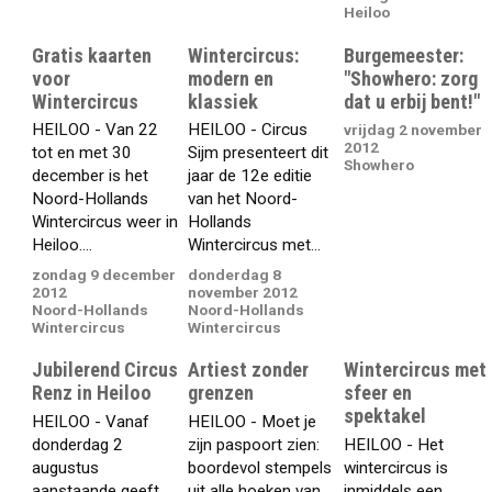
Heiloo
Gratis kaarten
Wintercircus:
Burgemeester:
voor
modern en
"Showhero: zorg
Wintercircus
klassiek
dat u erbij bent!"
HEILOO - Van 22
HEILOO - Circus
vrijdag 2 november
2012
tot en met 30
Sijm presenteert dit
Showhero
december is het
jaar de 12e editie
Noord-Hollands
van het Noord-
Wintercircus weer in
Hollands
Heiloo....
Wintercircus met...
zondag 9 december
donderdag 8
2012
november 2012
Noord-Hollands
Noord-Hollands
Wintercircus
Wintercircus
Jubilerend Circus
Artiest zonder
Wintercircus met
Renz in Heiloo
grenzen
sfeer en
spektakel
HEILOO - Vanaf
HEILOO - Moet je
donderdag 2
zijn paspoort zien:
HEILOO - Het
augustus
boordevol stempels
wintercircus is
aanstaande geeft
uit alle hoeken van
inmiddels een