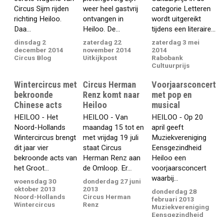
Circus Sijm rijden
weer heel gastvrij
categorie Letteren
richting Heiloo.
ontvangen in
wordt uitgereikt
Daa...
Heiloo. De...
tijdens een literaire...
dinsdag 2
zaterdag 22
zaterdag 3 mei
december 2014
november 2014
2014
Circus Blog
Uitkijkpost
Rabobank
Cultuurprijs
Wintercircus met
Circus Herman
Voorjaarsconcert
bekroonde
Renz komt naar
met pop en
Chinese acts
Heiloo
musical
HEILOO - Het
HEILOO - Van
HEILOO - Op 20
Noord-Hollands
maandag 15 tot en
april geeft
Wintercircus brengt
met vrijdag 19 juli
Muziekvereniging
dit jaar vier
staat Circus
Eensgezindheid
bekroonde acts van
Herman Renz aan
Heiloo een
het Groot...
de Omloop. Er...
voorjaarsconcert
waarbij...
woensdag 30
donderdag 27 juni
oktober 2013
2013
donderdag 28
Noord-Hollands
Circus Herman
februari 2013
Wintercircus
Renz
Muziekvereniging
Eensgezindheid