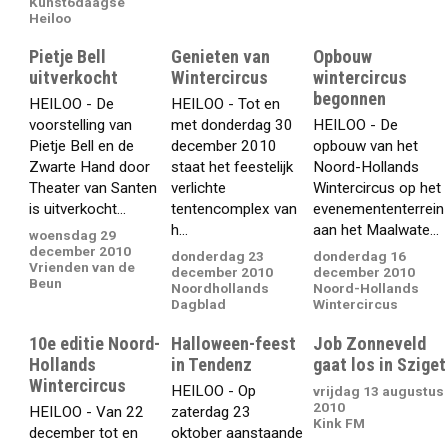
Kunst6daagse
Heiloo
Pietje Bell
Genieten van
Opbouw
uitverkocht
Wintercircus
wintercircus
begonnen
HEILOO - De
HEILOO - Tot en
voorstelling van
met donderdag 30
HEILOO - De
Pietje Bell en de
december 2010
opbouw van het
Zwarte Hand door
staat het feestelijk
Noord-Hollands
Theater van Santen
verlichte
Wintercircus op het
is uitverkocht...
tentencomplex van
evenemententerrein
h...
aan het Maalwate...
woensdag 29
december 2010
donderdag 23
donderdag 16
Vrienden van de
december 2010
december 2010
Beun
Noordhollands
Noord-Hollands
Dagblad
Wintercircus
10e editie Noord-
Halloween-feest
Job Zonneveld
Hollands
in Tendenz
gaat los in Sziget
Wintercircus
HEILOO - Op
vrijdag 13 augustus
2010
HEILOO - Van 22
zaterdag 23
Kink FM
december tot en
oktober aanstaande