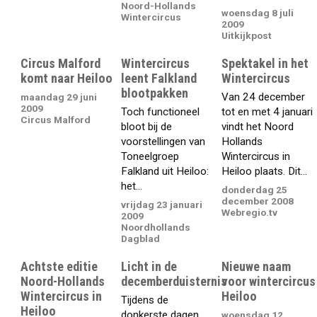
Noord-Hollands
woensdag 8 juli
Wintercircus
2009
Uitkijkpost
Circus Malford
Wintercircus
Spektakel in het
komt naar Heiloo
leent Falkland
Wintercircus
blootpakken
Van 24 december
maandag 29 juni
2009
Toch functioneel
tot en met 4 januari
Circus Malford
bloot bij de
vindt het Noord
voorstellingen van
Hollands
Toneelgroep
Wintercircus in
Falkland uit Heiloo:
Heiloo plaats. Dit...
het...
donderdag 25
december 2008
vrijdag 23 januari
Webregio.tv
2009
Noordhollands
Dagblad
Achtste editie
Licht in de
Nieuwe naam
Noord-Hollands
decemberduisternis
voor wintercircus
Wintercircus in
Heiloo
Tijdens de
Heiloo
donkerste dagen
woensdag 12