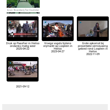
bron: Boerderij Ter Coulster
Druk op PaasFair in Heiloo
Vroege vogels tijdens
Grote opkomst bij
ondanks matig weer
vrijmarkt op Looplein in
presentatie vernieuwing
2025-04-22
Heiloo
gebied rond Looplein in
2023-04-27
Heiloo
2022-11-09
2021-09-12