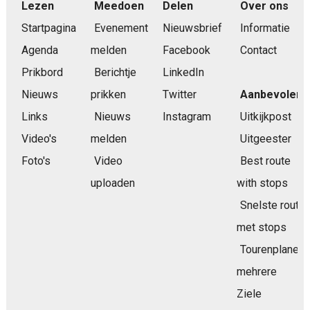
Lezen
Meedoen
Delen
Over ons
Startpagina
Evenement
Nieuwsbrief
Informatie
Agenda
melden
Facebook
Contact
Prikbord
Berichtje
LinkedIn
Nieuws
prikken
Twitter
Aanbevolen
Links
Nieuws
Instagram
Uitkijkpost
Video's
melden
Uitgeester
Foto's
Video
Best route
uploaden
with stops
Snelste route
met stops
Tourenplaner
mehrere
Ziele