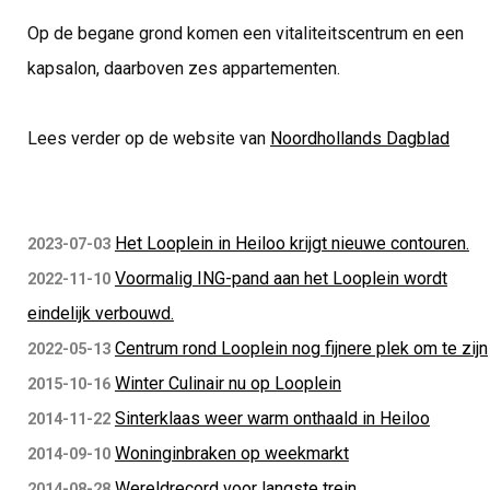
Op de begane grond komen een vitaliteitscentrum en een
kapsalon, daarboven zes appartementen.
Lees verder op de website van
Noordhollands Dagblad
Het Looplein in Heiloo krijgt nieuwe contouren.
2023-07-03
Voormalig ING-pand aan het Looplein wordt
2022-11-10
eindelijk verbouwd.
Centrum rond Looplein nog fijnere plek om te zijn
2022-05-13
Winter Culinair nu op Looplein
2015-10-16
Sinterklaas weer warm onthaald in Heiloo
2014-11-22
Woninginbraken op weekmarkt
2014-09-10
Wereldrecord voor langste trein
2014-08-28