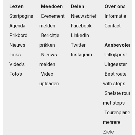
Lezen
Meedoen
Delen
Over ons
Startpagina
Evenement
Nieuwsbrief
Informatie
Agenda
melden
Facebook
Contact
Prikbord
Berichtje
LinkedIn
Nieuws
prikken
Twitter
Aanbevolen
Links
Nieuws
Instagram
Uitkijkpost
Video's
melden
Uitgeester
Foto's
Video
Best route
uploaden
with stops
Snelste route
met stops
Tourenplaner
mehrere
Ziele