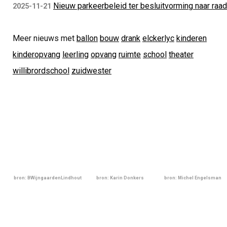
Nieuw parkeerbeleid ter besluitvorming naar raad
2025-11-21
Meer nieuws met
ballon
bouw
drank
elckerlyc
kinderen
kinderopvang
leerling
opvang
ruimte
school
theater
willibrordschool
zuidwester
bron: BWijngaardenLindhout
bron: Karin Donkers
bron: Michel Engelsman