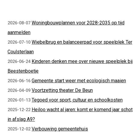
Woningbouwplannen voor 2028-2035 op tijd
2026-08-07
aanmelden
Wiebelbrug en balanceerpad voor speelplek Ter
2026-07-10
Coulsterlaan
Kinderen denken mee over nieuwe speelplek bij
2026-06-24
Beestenboetje
Gemeente start weer met ecologisch maaien
2026-06-16
Voortzetting theater De Beun
2026-04-09
Tegoed voor sport, cultuur en schoolkosten
2026-01-13
Heiloo wacht al jaren: komt er komend jaar schot
2025-12-22
in afslag A9?
Verbouwing gemeentehuis
2025-12-02