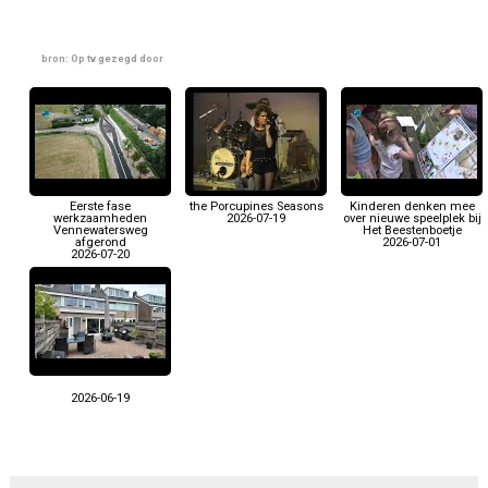
bron: Op tv gezegd door
Eerste fase
the Porcupines Seasons
Kinderen denken mee
werkzaamheden
2026-07-19
over nieuwe speelplek bij
Vennewatersweg
Het Beestenboetje
afgerond
2026-07-01
2026-07-20
2026-06-19