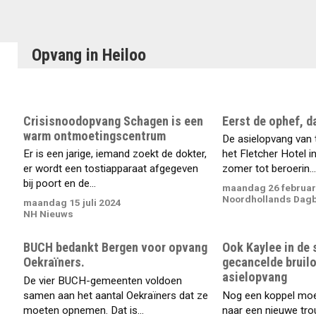
Opvang in Heiloo
Crisisnoodopvang Schagen is een
Eerst de ophef, da
warm ontmoetingscentrum
De asielopvang van 
Er is een jarige, iemand zoekt de dokter,
het Fletcher Hotel in
er wordt een tostiapparaat afgegeven
zomer tot beroerin...
bij poort en de...
maandag 26 februar
Noordhollands Dag
maandag 15 juli 2024
NH Nieuws
BUCH bedankt Bergen voor opvang
Ook Kaylee in de 
Oekraïners.
gecancelde bruilo
asielopvang
De vier BUCH-gemeenten voldoen
samen aan het aantal Oekraïners dat ze
Nog een koppel moet 
moeten opnemen. Dat is...
naar een nieuwe tro