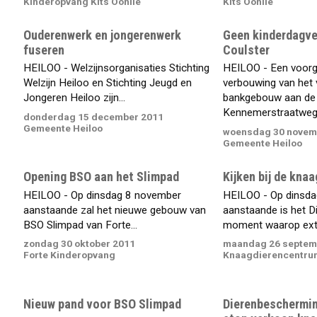
Kinderopvang Kits Oonlie
Kits Oonlie
Ouderenwerk en jongerenwerk
Geen kinderdagverb
fuseren
Coulster
HEILOO - Welzijnsorganisaties Stichting
HEILOO - Een voor
Welzijn Heiloo en Stichting Jeugd en
verbouwing van het
Jongeren Heiloo zijn...
bankgebouw aan de
Kennemerstraatweg t
donderdag 15 december 2011
Gemeente Heiloo
woensdag 30 novem
Gemeente Heiloo
Opening BSO aan het Slimpad
Kijken bij de kna
HEILOO - Op dinsdag 8 november
HEILOO - Op dinsda
aanstaande zal het nieuwe gebouw van
aanstaande is het D
BSO Slimpad van Forte...
moment waarop extr
zondag 30 oktober 2011
maandag 26 septem
Forte Kinderopvang
Knaagdierencentru
Nieuw pand voor BSO Slimpad
Dierenbeschermin