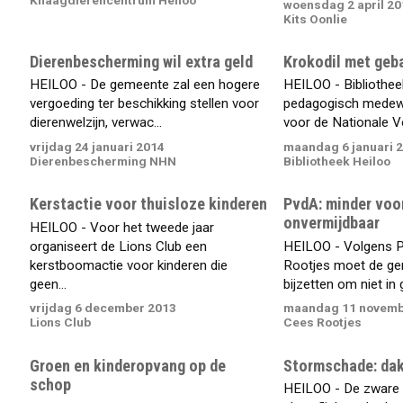
woensdag 2 april 20
Kits Oonlie
Dierenbescherming wil extra geld
Krokodil met geba
HEILOO - De gemeente zal een hogere
HEILOO - Bibliothee
vergoeding ter beschikking stellen voor
pedagogisch medewe
dierenwelzijn, verwac...
voor de Nationale V
vrijdag 24 januari 2014
maandag 6 januari 
Dierenbescherming NHN
Bibliotheek Heiloo
Kerstactie voor thuisloze kinderen
PvdA: minder voo
onvermijdbaar
HEILOO - Voor het tweede jaar
organiseert de Lions Club een
HEILOO - Volgens 
kerstboomactie voor kinderen die
Rootjes moet de gem
geen...
bijzetten om niet in g
vrijdag 6 december 2013
maandag 11 novemb
Lions Club
Cees Rootjes
Groen en kinderopvang op de
Stormschade: dak
schop
HEILOO - De zware 