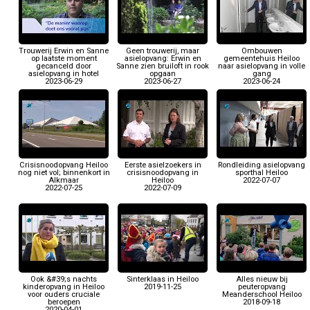
Trouwerij Erwin en Sanne
Geen trouwerij, maar
Ombouwen
op laatste moment
asielopvang: Erwin en
gemeentehuis Heiloo
gecanceld door
Sanne zien bruiloft in rook
naar asielopvang in volle
asielopvang in hotel
opgaan
gang
2023-06-29
2023-06-27
2023-06-24
Crisisnoodopvang Heiloo
Eerste asielzoekers in
Rondleiding asielopvang
nog niet vol; binnenkort in
crisisnoodopvang in
sporthal Heiloo
Alkmaar
Heiloo
2022-07-07
2022-07-25
2022-07-09
Ook &#39;s nachts
Sinterklaas in Heiloo
Alles nieuw bij
kinderopvang in Heiloo
2019-11-25
peuteropvang
voor ouders cruciale
Meanderschool Heiloo
beroepen
2018-09-18
2020-04-01