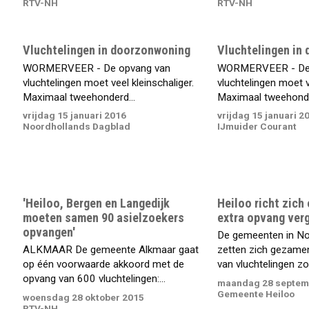
RTV-NH
RTV-NH
Vluchtelingen in doorzonwoning
Vluchtelingen in
WORMERVEER - De opvang van
WORMERVEER - De 
vluchtelingen moet veel kleinschaliger.
vluchtelingen moet v
Maximaal tweehonderd...
Maximaal tweehonde
vrijdag 15 januari 2016
vrijdag 15 januari 2
Noordhollands Dagblad
IJmuider Courant
'Heiloo, Bergen en Langedijk
Heiloo richt zich
moeten samen 90 asielzoekers
extra opvang ver
opvangen'
De gemeenten in No
ALKMAAR De gemeente Alkmaar gaat
zetten zich gezamen
op één voorwaarde akkoord met de
van vluchtelingen zo 
opvang van 600 vluchtelingen:...
maandag 28 septem
Gemeente Heiloo
woensdag 28 oktober 2015
RTV-NH