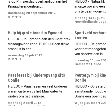
is op Prinsjesdag overhandigd aan het
HEILOO - Natuurlijk 
Knaagdierencentrum,...
in onze opvang een f
om te gaan wonen...
donderdag 20 september 2012
RTV N-H
dinsdag 14 augustu
Noordhollands Dag
Hulp bij grote brand in Egmond
Sportveld verhure
kosten
HEILOO - In Egmond aan den Hoef brak
dinsdagavond rond 19.00 uur een flinke
HEILOO - De gemeen
brand uit in een...
voor het medegebru
van sportvelden in...
woensdag 18 juli 2012
RTV N-H
maandag 11 juni 20
Gemeente Heiloo
Paasfeest bij Kinderopvang Kits
Peutergym bij kin
Oonlie
Oonlie
HEILOO - Paashazen en veel kinderen
HEILOO - Op zaterda
waren gisteren bij het Maalwater te
aanstaande houdt k
vinden om het jaarlijkse...
Oonlie een open dag,
maandag 2 april 2012
vrijdag 30 maart 20