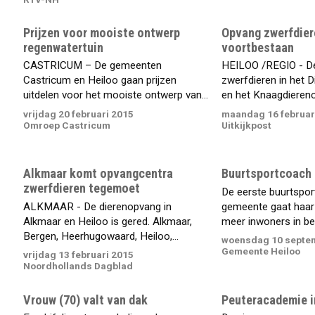
Prijzen voor mooiste ontwerp
Opvang zwerfdier
regenwatertuin
voortbestaan
CASTRICUM – De gemeenten
HEILOO /REGIO - D
Castricum en Heiloo gaan prijzen
zwerfdieren in het 
uitdelen voor het mooiste ontwerp van...
en het Knaagdierenc
vrijdag 20 februari 2015
maandag 16 februar
Omroep Castricum
Uitkijkpost
Alkmaar komt opvangcentra
Buurtsportcoach 
zwerfdieren tegemoet
De eerste buurtspo
ALKMAAR - De dierenopvang in
gemeente gaat haar
Alkmaar en Heiloo is gered. Alkmaar,
meer inwoners in bew
Bergen, Heerhugowaard, Heiloo,...
woensdag 10 septe
Gemeente Heiloo
vrijdag 13 februari 2015
Noordhollands Dagblad
Vrouw (70) valt van dak
Peuteracademie i