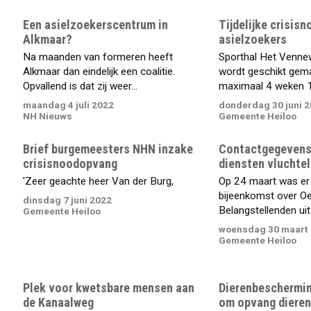
Een asielzoekerscentrum in
Tijdelijke crisis
Alkmaar?
asielzoekers
Na maanden van formeren heeft
Sporthal Het Vennew
Alkmaar dan eindelijk een coalitie.
wordt geschikt gem
Opvallend is dat zij weer...
maximaal 4 weken 17
maandag 4 juli 2022
donderdag 30 juni 
NH Nieuws
Gemeente Heiloo
Brief burgemeesters NHN inzake
Contactgegevens
crisisnoodopvang
diensten vluchte
'Zeer geachte heer Van der Burg,
Op 24 maart was er 
bijeenkomst over Oe
dinsdag 7 juni 2022
Belangstellenden uit 
Gemeente Heiloo
woensdag 30 maart
Gemeente Heiloo
Plek voor kwetsbare mensen aan
Dierenbeschermin
de Kanaalweg
om opvang dieren