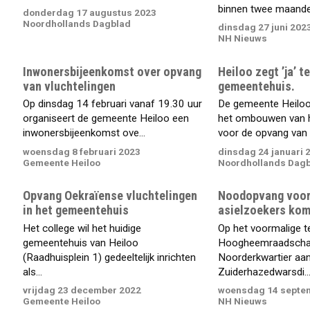
binnen twee maanden
donderdag 17 augustus 2023
Noordhollands Dagblad
dinsdag 27 juni 202
NH Nieuws
Inwonersbijeenkomst over opvang
Heiloo zegt ’ja’ t
van vluchtelingen
gemeentehuis.
Op dinsdag 14 februari vanaf 19.30 uur
De gemeente Heiloo
organiseert de gemeente Heiloo een
het ombouwen van 
inwonersbijeenkomst ove...
voor de opvang van 
woensdag 8 februari 2023
dinsdag 24 januari 
Gemeente Heiloo
Noordhollands Dag
Opvang Oekraïense vluchtelingen
Noodopvang voor 
in het gemeentehuis
asielzoekers kom
Het college wil het huidige
Op het voormalige te
gemeentehuis van Heiloo
Hoogheemraadscha
(Raadhuisplein 1) gedeeltelijk inrichten
Noorderkwartier aa
als...
Zuiderhazedwarsdi..
vrijdag 23 december 2022
woensdag 14 septe
Gemeente Heiloo
NH Nieuws