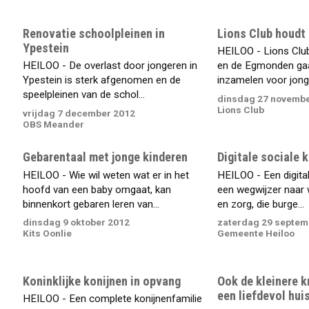
Renovatie schoolpleinen in
Lions Club houdt
Ypestein
HEILOO - Lions Clu
HEILOO - De overlast door jongeren in
en de Egmonden gaa
Ypestein is sterk afgenomen en de
inzamelen voor jonge
speelpleinen van de schol...
dinsdag 27 novembe
Lions Club
vrijdag 7 december 2012
OBS Meander
Gebarentaal met jonge kinderen
Digitale sociale 
HEILOO - Wie wil weten wat er in het
HEILOO - Een digital
hoofd van een baby omgaat, kan
een wegwijzer naar 
binnenkort gebaren leren van...
en zorg, die burge...
dinsdag 9 oktober 2012
zaterdag 29 septem
Kits Oonlie
Gemeente Heiloo
Koninklijke konijnen in opvang
Ook de kleinere 
een liefdevol hui
HEILOO - Een complete konijnenfamilie