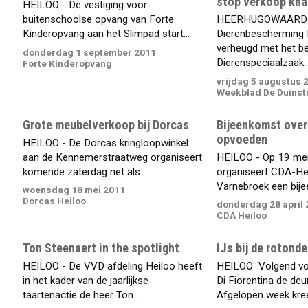
stop verkoop kna
HEILOO - De vestiging voor
buitenschoolse opvang van Forte
HEERHUGOWAARD 
Kinderopvang aan het Slimpad start...
Dierenbescherming 
verheugd met het be
donderdag 1 september 2011
Dierenspeciaalzaak..
Forte Kinderopvang
vrijdag 5 augustus 
Weekblad De Duinst
Grote meubelverkoop bij Dorcas
Bijeenkomst over
opvoeden
HEILOO - De Dorcas kringloopwinkel
aan de Kennemerstraatweg organiseert
HEILOO - Op 19 me
komende zaterdag net als...
organiseert CDA-Hei
Varnebroek een bije
woensdag 18 mei 2011
Dorcas Heiloo
donderdag 28 april 
CDA Heiloo
Ton Steenaert in the spotlight
IJs bij de rotonde
HEILOO - De VVD afdeling Heiloo heeft
HEILOO  Volgend voo
in het kader van de jaarlijkse
Di Fiorentina de de
taartenactie de heer Ton...
Afgelopen week kree