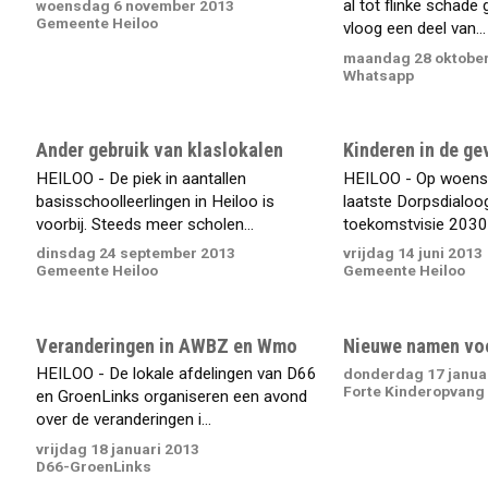
al tot flinke schade 
woensdag 6 november 2013
Gemeente Heiloo
vloog een deel van...
maandag 28 oktober
Whatsapp
Ander gebruik van klaslokalen
Kinderen in de ge
HEILOO - De piek in aantallen
HEILOO - Op woensd
basisschoolleerlingen in Heiloo is
laatste Dorpsdialoo
voorbij. Steeds meer scholen...
toekomstvisie 2030. 
dinsdag 24 september 2013
vrijdag 14 juni 2013
Gemeente Heiloo
Gemeente Heiloo
Veranderingen in AWBZ en Wmo
Nieuwe namen vo
HEILOO - De lokale afdelingen van D66
donderdag 17 janua
Forte Kinderopvang
en GroenLinks organiseren een avond
over de veranderingen i...
vrijdag 18 januari 2013
D66-GroenLinks