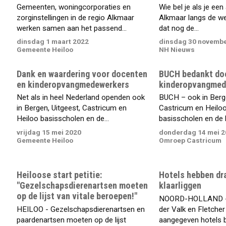
Gemeenten, woningcorporaties en
Wie bel je als je ee
zorginstellingen in de regio Alkmaar
Alkmaar langs de weg
werken samen aan het passend...
dat nog de...
dinsdag 1 maart 2022
dinsdag 30 novembe
Gemeente Heiloo
NH Nieuws
Dank en waardering voor docenten
BUCH bedankt do
en kinderopvangmedewerkers
kinderopvangmed
Net als in heel Nederland openden ook
BUCH – ook in Berge
in Bergen, Uitgeest, Castricum en
Castricum en Heilo
Heiloo basisscholen en de...
basisscholen en de k
vrijdag 15 mei 2020
donderdag 14 mei 2
Gemeente Heiloo
Omroep Castricum
Heiloose start petitie:
Hotels hebben dr
"Gezelschapsdierenartsen moeten
klaarliggen
op de lijst van vitale beroepen!"
NOORD-HOLLAND - 
HEILOO - Gezelschapsdierenartsen en
der Valk en Fletche
paardenartsen moeten op de lijst
aangegeven hotels b