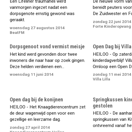
Een Lifeliner traumaheli werd
De nieuwe vorm van
vanmorgen ingezet nadat een
bereidt peuters voo
dorpsgenote ernstig gewond was
De Zuidwester en For
geraakt.
zondag 22 juni 2014
Forte Kinderopvang
woensdag 27 augustus 2014
BeatFM
Dorpsgenoot vond vermist meisje
Open Dag bij Villa 
Het kind werd gevonden door twee
HEILOO - Op zaterd
inwoners die naar haar op zoek gingen.
kinderdagverblijf Vill
Deze helden verdienen een...
Omloop een Open Dag.
woensdag 11 juni 2014
zondag 11 mei 2014
Villa Lilla
Open dag bij de konijnen
Springkussen kin
gestolen
HEILOO - Het Knaagdierencentrum zet
de deur wagenwijd open voor een
HEILOO - De aanha
gezellige en leerzame dag.
springkussen van Kit
ontvreemd vanaf het 
zondag 27 april 2014
Knaagdierencentrum Heiloo