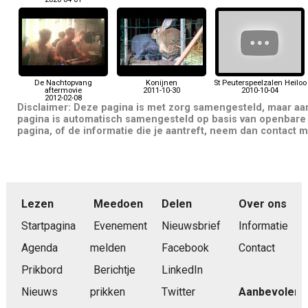
De Nachtopvang
Konijnen
St Peuterspeelzalen Heiloo
aftermovie
2011-10-30
2010-10-04
2012-02-08
Disclaimer: Deze pagina is met zorg samengesteld, maar a
pagina is automatisch samengesteld op basis van openbare 
pagina, of de informatie die je aantreft, neem dan contact m
Lezen
Meedoen
Delen
Over ons
Startpagina
Evenement
Nieuwsbrief
Informatie
Agenda
melden
Facebook
Contact
Prikbord
Berichtje
LinkedIn
Nieuws
prikken
Twitter
Aanbevolen