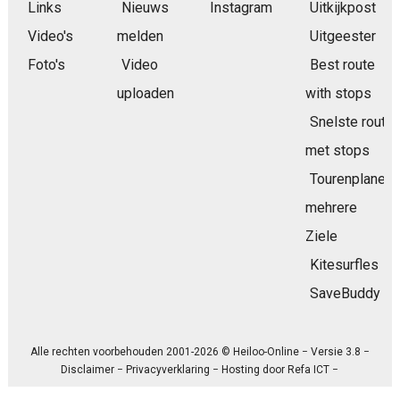
Links
Nieuws
Instagram
Uitkijkpost
Video's
melden
Uitgeester
Foto's
Video
Best route
uploaden
with stops
Snelste route
met stops
Tourenplaner
mehrere
Ziele
Kitesurfles
SaveBuddy
Alle rechten voorbehouden 2001-2026 © Heiloo-Online − Versie 3.8 −
Disclaimer
−
Privacyverklaring
− Hosting door
Refa ICT
−