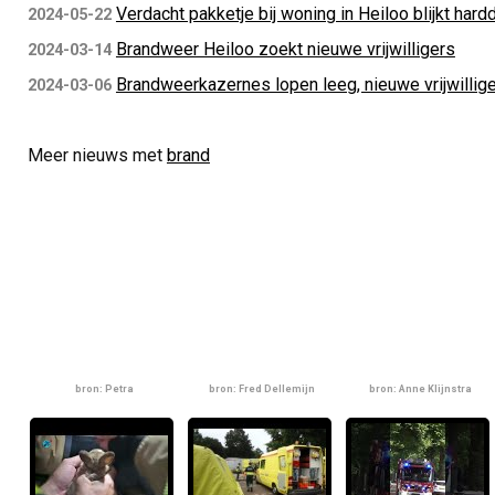
Verdacht pakketje bij woning in Heiloo blijkt hard
2024-05-22
Brandweer Heiloo zoekt nieuwe vrijwilligers
2024-03-14
Brandweerkazernes lopen leeg, nieuwe vrijwillig
2024-03-06
Meer nieuws met
brand
bron: Petra
bron: Fred Dellemijn
bron: Anne Klijnstra