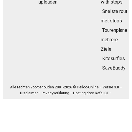
uploaden
with stops
Snelste route
met stops
Tourenplaner
mehrere
Ziele
Kitesurfles
SaveBuddy
Alle rechten voorbehouden 2001-2026 © Heiloo-Online − Versie 3.8 −
Disclaimer
−
Privacyverklaring
− Hosting door
Refa ICT
−