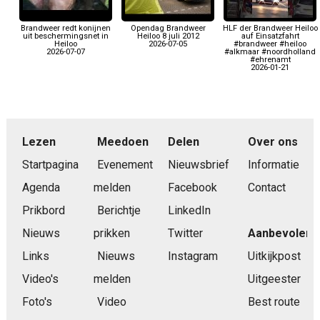
Brandweer redt konijnen
Opendag Brandweer
HLF der Brandweer Heiloo
uit beschermingsnet in
Heiloo 8 juli 2012
auf Einsatzfahrt
Heiloo
2026-07-05
#brandweer #heiloo
2026-07-07
#alkmaar #noordholland
#ehrenamt
2026-01-21
Lezen
Meedoen
Delen
Over ons
Startpagina
Evenement
Nieuwsbrief
Informatie
Agenda
melden
Facebook
Contact
Prikbord
Berichtje
LinkedIn
Nieuws
prikken
Twitter
Aanbevolen
Links
Nieuws
Instagram
Uitkijkpost
Video's
melden
Uitgeester
Foto's
Video
Best route