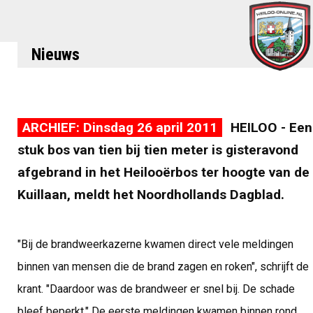
Nieuws
ARCHIEF: Dinsdag 26 april 2011
HEILOO - Een
stuk bos van tien bij tien meter is gisteravond
afgebrand in het Heilooërbos ter hoogte van de
Kuillaan, meldt het Noordhollands Dagblad.
"Bij de brandweerkazerne kwamen direct vele meldingen
binnen van mensen die de brand zagen en roken", schrijft de
krant. "Daardoor was de brandweer er snel bij. De schade
bleef beperkt." De eerste meldingen kwamen binnen rond