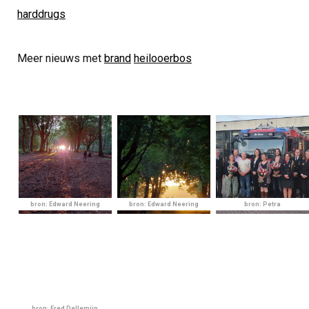
harddrugs
Meer nieuws met
brand
heilooerbos
bron: Edward Neering
bron: Edward Neering
bron: Petra
bron: Fred Dellemijn