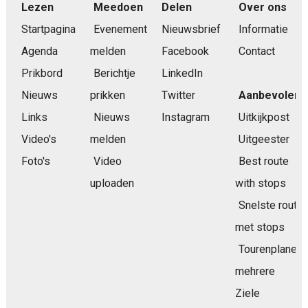
Lezen
Meedoen
Delen
Over ons
Startpagina
Evenement
Nieuwsbrief
Informatie
Agenda
melden
Facebook
Contact
Prikbord
Berichtje
LinkedIn
Nieuws
prikken
Twitter
Aanbevolen
Links
Nieuws
Instagram
Uitkijkpost
Video's
melden
Uitgeester
Foto's
Video
Best route
uploaden
with stops
Snelste route
met stops
Tourenplaner
mehrere
Ziele