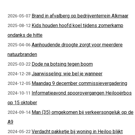
Brand in afvalberg op bedrijventerrein Alkmaar
2026-05-07
Kids houden hoofd koel tijdens zomerkamp
2025-08-12
ondanks de hitte
Aanhoudende droogte zorgt voor meerdere
2025-04-06
natuurbranden
Dode na botsing tegen boom
2025-03-22
Jaarwisseling: wie bel je wanneer
2024-12-28
Maandag 9 december commissievergadering
2024-12-05
Informatieavond spoorovergangen Heilooërbos
2024-10-11
op 15 oktober
Man (35) omgekomen bij verkeersongeluk op de
2024-09-14
A9
Verdacht pakketje bij woning in Heiloo blijkt
2024-05-22