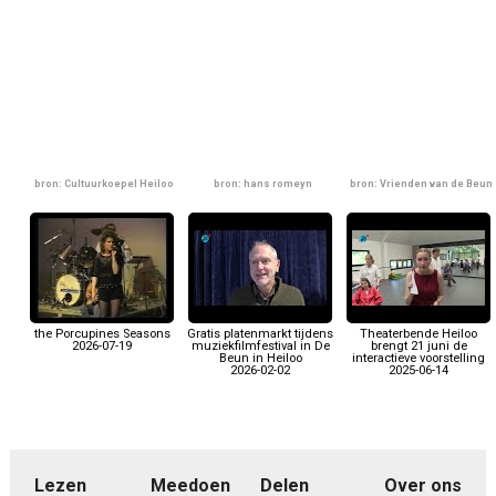
bron: Cultuurkoepel Heiloo
bron: hans romeyn
bron: Vrienden van de Beun
the Porcupines Seasons
Gratis platenmarkt tijdens
Theaterbende Heiloo
2026-07-19
muziekfilmfestival in De
brengt 21 juni de
Beun in Heiloo
interactieve voorstelling
2026-02-02
2025-06-14
Lezen
Meedoen
Delen
Over ons