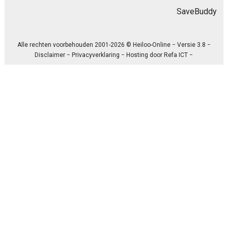
SaveBuddy
Alle rechten voorbehouden 2001-2026 © Heiloo-Online − Versie 3.8 −
Disclaimer
−
Privacyverklaring
− Hosting door
Refa ICT
−