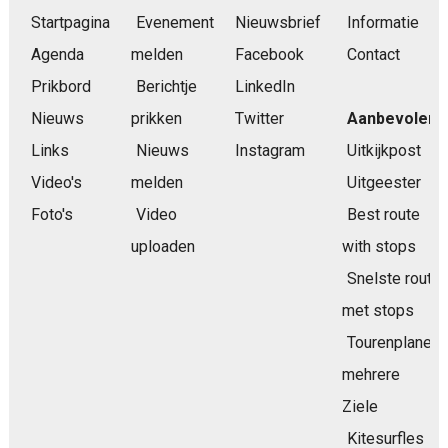
Startpagina
Evenement
Nieuwsbrief
Informatie
Agenda
melden
Facebook
Contact
Prikbord
Berichtje
LinkedIn
Nieuws
prikken
Twitter
Aanbevolen
Links
Nieuws
Instagram
Uitkijkpost
Video's
melden
Uitgeester
Foto's
Video
Best route
uploaden
with stops
Snelste route
met stops
Tourenplaner
mehrere
Ziele
Kitesurfles