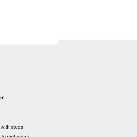
en
 with stops
ute met stops