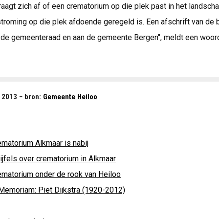
raagt zich af of een crematorium op die plek past in het landsch
roming op die plek afdoende geregeld is. Een afschrift van de b
de gemeenteraad en aan de gemeente Bergen", meldt een woor
i 2013 − bron:
Gemeente Heiloo
ematorium Alkmaar is nabij
ijfels over crematorium in Alkmaar
ematorium onder de rook van Heiloo
 Memoriam: Piet Dijkstra (1920-2012)