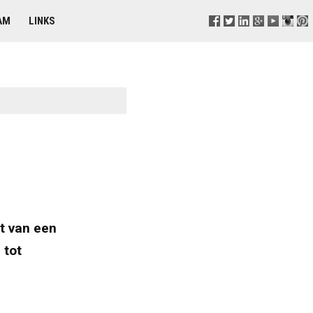
AM
LINKS
t van een
 tot