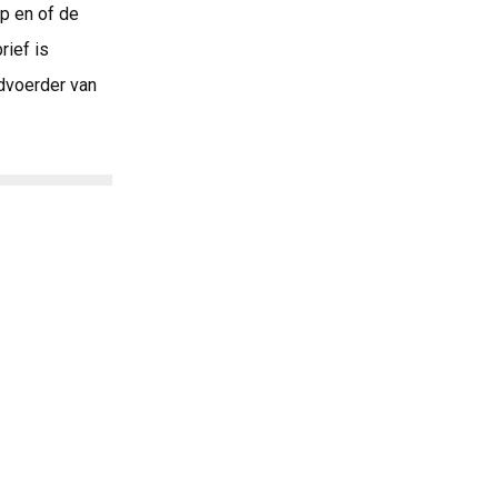
ap en of de
rief is
dvoerder van