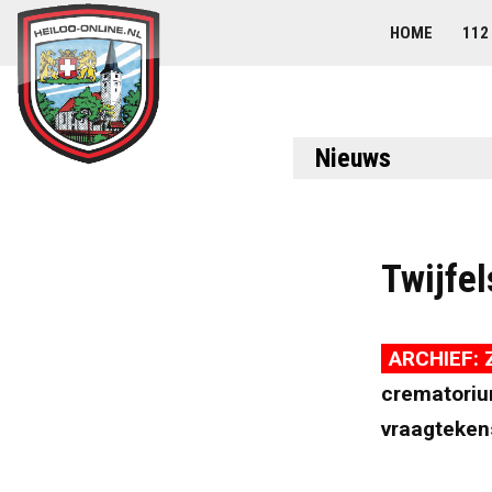
HOME
112
Nieuws
Twijfe
ARCHIEF: Z
crematorium
vraagteken