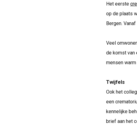
Het eerste
cr
op de plaats w
Bergen. Vanaf 
Veel omwonend
de komst van 
mensen warm p
Twijfels
Ook het colle
een crematoriu
kennelijke beh
brief aan het c