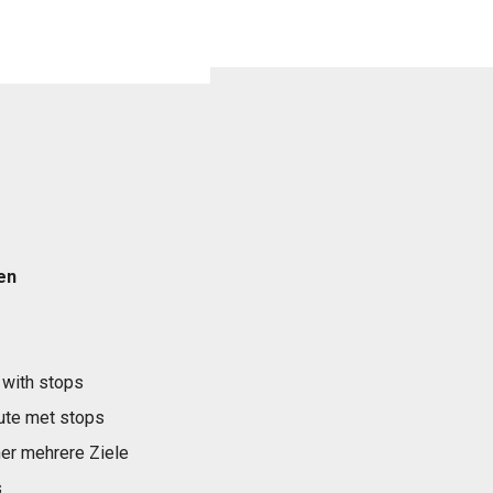
en
 with stops
ute met stops
er mehrere Ziele
s