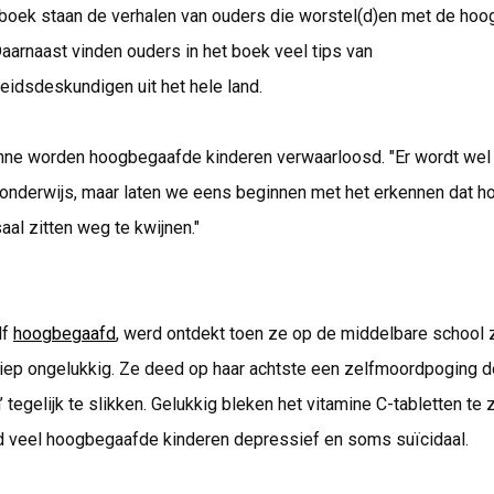
t boek staan de verhalen van ouders die worstel(d)en met de ho
Daarnaast vinden ouders in het boek veel tips van
idsdeskundigen uit het hele land.
ne worden hoogbegaafde kinderen verwaarloosd. "Er wordt wel 
onderwijs, maar laten we eens beginnen met het erkennen dat 
al zitten weg te kwijnen."
lf
hoogbegaafd
, werd ontdekt toen ze op de middelbare school za
iep ongelukkig. Ze deed op haar achtste een zelfmoordpoging do
’ tegelijk te slikken. Gelukkig bleken het vitamine C-tabletten te 
jd veel hoogbegaafde kinderen depressief en soms suïcidaal.