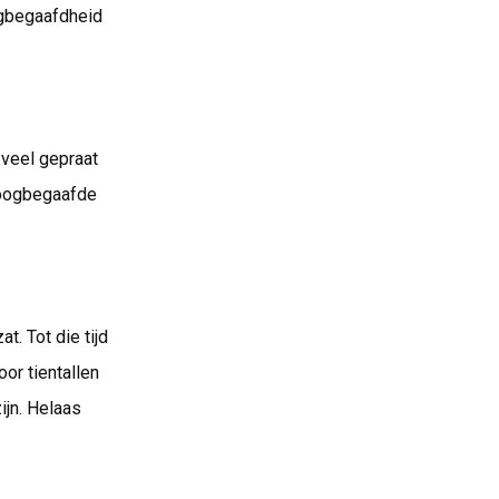
ogbegaafdheid
veel gepraat
hoogbegaafde
t. Tot die tijd
or tientallen
zijn. Helaas