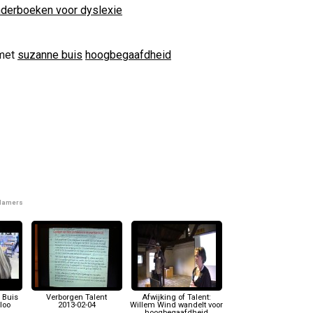
nderboeken voor dyslexie
met
suzanne buis
hoogbegaafdheid
 Hamers
 Buis
Verborgen Talent
Afwijking of Talent:
loo
2013-02-04
Willem Wind wandelt voor
hoogbegaafdheid