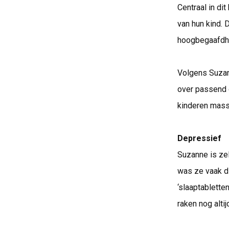
Centraal in di
van hun kind. 
hoogbegaafdhe
Volgens Suzan
over passend 
kinderen massa
Depressief
Suzanne is ze
was ze vaak d
‘slaaptabletten
raken nog alti