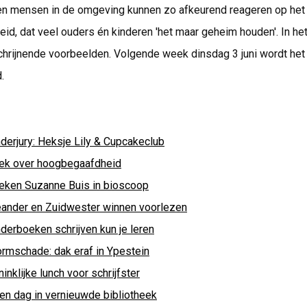
en mensen in de omgeving kunnen zo afkeurend reageren op het
d, dat veel ouders én kinderen 'het maar geheim houden'. In he
schrijnende voorbeelden. Volgende week dinsdag 3 juni wordt het
.
nderjury: Heksje Lily & Cupcakeclub
ek over hoogbegaafdheid
eken Suzanne Buis in bioscoop
ander en Zuidwester winnen voorlezen
nderboeken schrijven kun je leren
ormschade: dak eraf in Ypestein
inklijke lunch voor schrijfster
en dag in vernieuwde bibliotheek