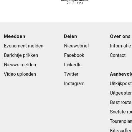
2011-07-23
Meedoen
Delen
Over ons
Evenement melden
Nieuwsbrief
Informatie
Berichtje prikken
Facebook
Contact
Nieuws melden
LinkedIn
Video uploaden
Twitter
Aanbevol
Instagram
Uitkijkpost
Uitgeester
Best route
Snelste ro
Tourenplan
Kitesurfle