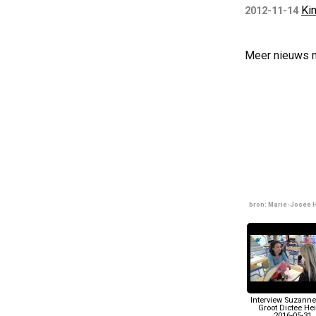
Ki
2012-11-14
Meer nieuws 
bron: Marie-Josée
Interview Suzanne
Groot Dictee Hei
2016-05-31