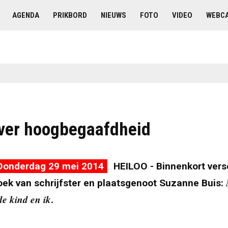
AGENDA
PRIKBORD
NIEUWS
FOTO
VIDEO
WEBC
ver hoogbegaafdheid
Donderdag 29 mei 2014
HEILOO - Binnenkort versc
oek van schrijfster en plaatsgenoot Suzanne Buis:
e kind en ik
.