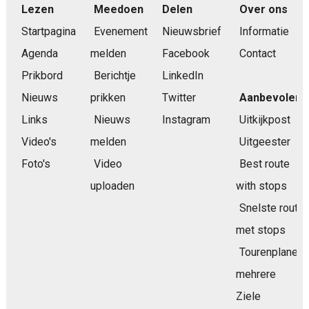
Lezen
Meedoen
Delen
Over ons
Startpagina
Evenement
Nieuwsbrief
Informatie
Agenda
melden
Facebook
Contact
Prikbord
Berichtje
LinkedIn
Nieuws
prikken
Twitter
Aanbevolen
Links
Nieuws
Instagram
Uitkijkpost
Video's
melden
Uitgeester
Foto's
Video
Best route
uploaden
with stops
Snelste route
met stops
Tourenplaner
mehrere
Ziele