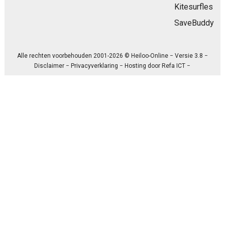
Kitesurfles
SaveBuddy
Alle rechten voorbehouden 2001-2026 © Heiloo-Online − Versie 3.8 −
Disclaimer
−
Privacyverklaring
− Hosting door
Refa ICT
−