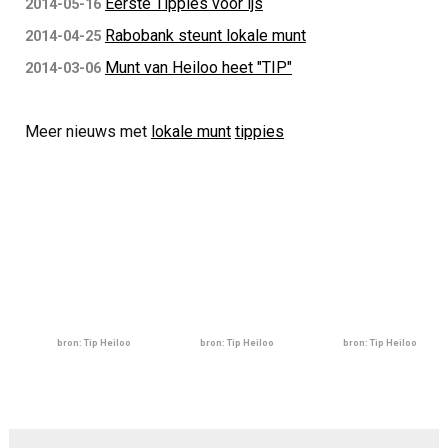
Eerste Tippies voor ijs
2014-05-16
Rabobank steunt lokale munt
2014-04-25
Munt van Heiloo heet "TIP"
2014-03-06
Meer nieuws met
lokale munt
tippies
bron: Tip Heiloo
bron: Tip Heiloo
bron: Tip Heiloo