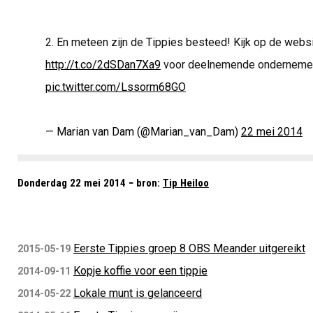
2. En meteen zijn de Tippies besteed! Kijk op de webs
http://t.co/2dSDan7Xa9
voor deelnemende ondernemer
pic.twitter.com/Lssorm68GO
— Marian van Dam (@Marian_van_Dam)
22 mei 2014
Donderdag 22 mei 2014 − bron:
Tip Heiloo
Eerste Tippies groep 8 OBS Meander uitgereikt
2015-05-19
Kopje koffie voor een tippie
2014-09-11
Lokale munt is gelanceerd
2014-05-22