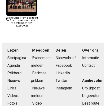
Wethouder Tromp bezoekt
De Boscrossers in Heiloo |
25 september 2025
2025-09-26
Lezen
Meedoen
Delen
Over ons
Startpagina
Evenement
Nieuwsbrief
Informatie
Agenda
melden
Facebook
Contact
Prikbord
Berichtje
LinkedIn
Nieuws
prikken
Twitter
Aanbevolen
Links
Nieuws
Instagram
Uitkijkpost
Video's
melden
Uitgeester
Foto's
Video
Best route