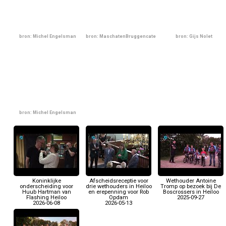
bron: Michel Engelsman
bron: MaschatenBruggencate
bron: Gijs Nolet
bron: Michel Engelsman
Koninklijke
Afscheidsreceptie voor
Wethouder Antoine
onderscheiding voor
drie wethouders in Heiloo
Tromp op bezoek bij De
Huub Hartman van
en erepenning voor Rob
Boscrossers in Heiloo
Flashing Heiloo
Opdam
2025-09-27
2026-06-08
2026-05-13