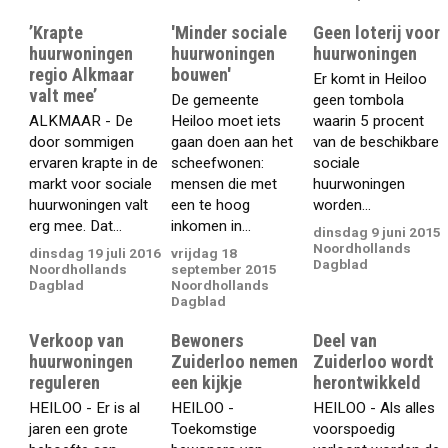
’Krapte
'Minder sociale
Geen loterij voor
huurwoningen
huurwoningen
huurwoningen
regio Alkmaar
bouwen'
Er komt in Heiloo
valt mee’
De gemeente
geen tombola
ALKMAAR - De
Heiloo moet iets
waarin 5 procent
door sommigen
gaan doen aan het
van de beschikbare
ervaren krapte in de
scheefwonen:
sociale
markt voor sociale
mensen die met
huurwoningen
huurwoningen valt
een te hoog
worden...
erg mee. Dat...
inkomen in...
dinsdag 9 juni 2015
Noordhollands
dinsdag 19 juli 2016
vrijdag 18
Dagblad
Noordhollands
september 2015
Dagblad
Noordhollands
Dagblad
Verkoop van
Bewoners
Deel van
huurwoningen
Zuiderloo nemen
Zuiderloo wordt
reguleren
een kijkje
herontwikkeld
HEILOO - Er is al
HEILOO -
HEILOO - Als alles
jaren een grote
Toekomstige
voorspoedig