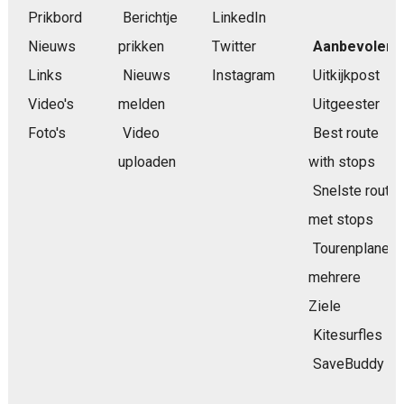
Prikbord
Berichtje
LinkedIn
Nieuws
prikken
Twitter
Aanbevolen
Links
Nieuws
Instagram
Uitkijkpost
Video's
melden
Uitgeester
Foto's
Video
Best route
uploaden
with stops
Snelste route
met stops
Tourenplaner
mehrere
Ziele
Kitesurfles
SaveBuddy