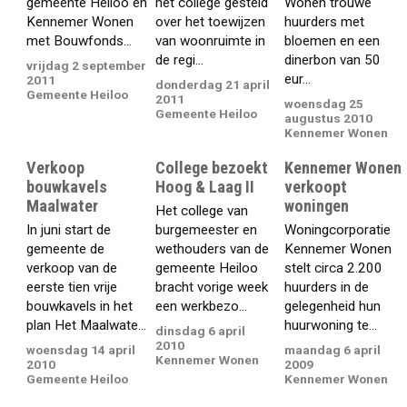
gemeente Heiloo en
het college gesteld
Wonen trouwe
Kennemer Wonen
over het toewijzen
huurders met
met Bouwfonds...
van woonruimte in
bloemen en een
de regi...
dinerbon van 50
vrijdag 2 september
eur...
2011
donderdag 21 april
Gemeente Heiloo
2011
woensdag 25
Gemeente Heiloo
augustus 2010
Kennemer Wonen
Verkoop
College bezoekt
Kennemer Wonen
bouwkavels
Hoog & Laag II
verkoopt
Maalwater
woningen
Het college van
In juni start de
burgemeester en
Woningcorporatie
gemeente de
wethouders van de
Kennemer Wonen
verkoop van de
gemeente Heiloo
stelt circa 2.200
eerste tien vrije
bracht vorige week
huurders in de
bouwkavels in het
een werkbezo...
gelegenheid hun
plan Het Maalwate...
huurwoning te...
dinsdag 6 april
2010
woensdag 14 april
maandag 6 april
Kennemer Wonen
2010
2009
Gemeente Heiloo
Kennemer Wonen