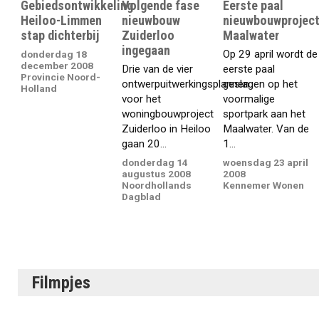
Gebiedsontwikkeling
Volgende fase
Eerste paal
Heiloo-Limmen
nieuwbouw
nieuwbouwprojec
stap dichterbij
Zuiderloo
Maalwater
ingegaan
Op 29 april wordt de
donderdag 18
december 2008
Drie van de vier
eerste paal
Provincie Noord-
ontwerpuitwerkingsplannen
geslagen op het
Holland
voor het
voormalige
woningbouwproject
sportpark aan het
Zuiderloo in Heiloo
Maalwater. Van de
gaan 20...
1...
donderdag 14
woensdag 23 april
augustus 2008
2008
Noordhollands
Kennemer Wonen
Dagblad
Filmpjes