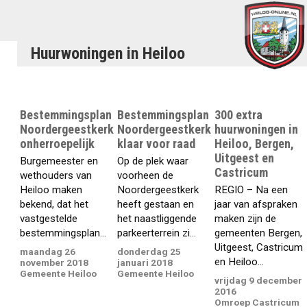
Huurwoningen in Heiloo
Bestemmingsplan
Bestemmingsplan
300 extra
Noordergeestkerk
Noordergeestkerk
huurwoningen in
onherroepelijk
klaar voor raad
Heiloo, Bergen,
Uitgeest en
Burgemeester en
Op de plek waar
Castricum
wethouders van
voorheen de
Heiloo maken
Noordergeestkerk
REGIO – Na een
bekend, dat het
heeft gestaan en
jaar van afspraken
vastgestelde
het naastliggende
maken zijn de
bestemmingsplan...
parkeerterrein zi...
gemeenten Bergen,
Uitgeest, Castricum
maandag 26
donderdag 25
en Heiloo...
november 2018
januari 2018
Gemeente Heiloo
Gemeente Heiloo
vrijdag 9 december
2016
Omroep Castricum