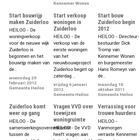
Kennemer Wonen
Start bouwrijp
Start verkoop
Start bouw
maken Zuiderloo
woningen in
Zuiderloo begin
Zuiderloo
2012
HEILOO - De
woningverkoop
HEILOO - De
HEILOO - Directeur-
voor de nieuwe wijk
verkoop van de
bestuurder Dick
Zuiderloo is
eerste woningen
Tromp van
begonnen en het
van het
Kennemer Wonen
bouwrijp maken van
nieuwbouwproject
en burgemeester
de...
Zuiderloo begint op
Hans Romeyn van
zaterdag ...
de...
woensdag 29
februari 2012
vrijdag 6 januari
maandag 10
Gemeente Heiloo
2012
oktober 2011
Gemeente Heiloo
Gemeente Heiloo
Zuiderloo komt
Vragen VVD over
Verrassing voor
weer op gang
toewijzen
trouwe huurders
woningruimte
HEILOO - De
HEILOO -
samenwerkingsovereenkomst
HEILOO - De VVD
Vanmorgen
tussen de
heeft vragen aan
verraste Kennemer