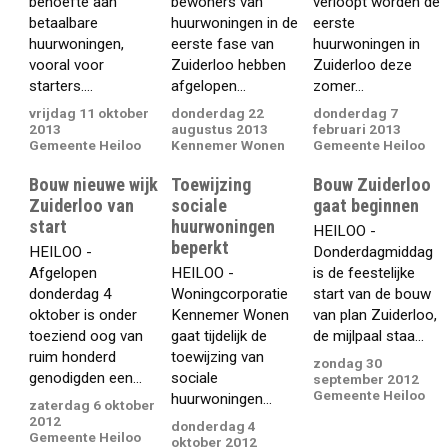
behoefte aan
bewoners van
verloopt worden de
betaalbare
huurwoningen in de
eerste
huurwoningen,
eerste fase van
huurwoningen in
vooral voor
Zuiderloo hebben
Zuiderloo deze
starters....
afgelopen...
zomer...
vrijdag 11 oktober
donderdag 22
donderdag 7
2013
augustus 2013
februari 2013
Gemeente Heiloo
Kennemer Wonen
Gemeente Heiloo
Bouw nieuwe wijk
Toewijzing
Bouw Zuiderloo
Zuiderloo van
sociale
gaat beginnen
start
huurwoningen
HEILOO -
beperkt
HEILOO -
Donderdagmiddag
Afgelopen
HEILOO -
is de feestelijke
donderdag 4
Woningcorporatie
start van de bouw
oktober is onder
Kennemer Wonen
van plan Zuiderloo,
toeziend oog van
gaat tijdelijk de
de mijlpaal staa...
ruim honderd
toewijzing van
zondag 30
genodigden een...
sociale
september 2012
Gemeente Heiloo
huurwoningen...
zaterdag 6 oktober
2012
donderdag 4
Gemeente Heiloo
oktober 2012