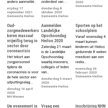
anders aanmelde...
onderdeel van ...
2020
Gemeente Heiloo
vrijdag 17
donderdag 8
september 2021
oktober 2020
Gemeente Heiloo
Gemeente Heiloo
Oud-
Aanmelden
Sporten op het
zorgmedewerkers
Landelijke
schoolplein
keren massaal
Opschoondag
Vanaf woensdag 4
vrijwillig terug in
Heiloo 2020
maart kunnen
sector door
Zaterdag 21 maart
kinderen uit Heiloo
coronacrisis
is de Landelijke
gedurende 8 weken
Het tekort aan
Opschoondag
meedoen aan een
zorgpersoneel
waarbij inwoners,
reeks...
tijdens de
collega’s of leden
woensdag 26
coronacrisis is voor
van...
februari 2020
Gemeente Heiloo
de hele sector een
donderdag 5 maart
uitputtingsslag....
2020
Gemeente Heiloo
dinsdag 14 april
2020
NH Nieuws
Uw evenement in
Vraag een
Inschrijving NHN