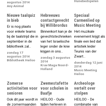
Hunebedspelen
augustus 2014
Any Animal
Nieuwe taalquiz
Hebreeuws
Speciaal
in bieb
contactgevecht
Carmenlied op
bij Willibrordus
Music Meeting
Er is nog plaats
voor enkele teams
Binnenkort kan je de
Het muzikale
bij de taalstrijd die in
gevechtstechnieken
evenement krijgt als
september in de
van het Israelische
finale een lied dat
bibliotheek zal...
leger onder de knie
artistiek leider
krijgen in ons...
Teunis van der
zondag 17
Zwart...
augustus 2014
zondag 3 augustus
Bibliotheek Heiloo
2014
donderdag 12 juni
Krav Maga Noord-
2014
Holland
Music Meeting
Heiloo
Zomerse
Zwemestafette
Archeologe
activiteiten voor
voor scholen in
vertelt over
senioren
Baafje
stolpen
Ook dit jaar wordt in
HEILOO - Oude
HEILOO - De
de zomermaanden
tijden herleven in
combinatie van