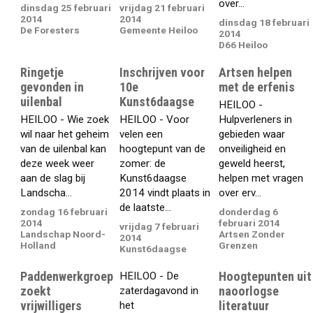
over...
dinsdag 25 februari
vrijdag 21 februari
2014
2014
dinsdag 18 februari
De Foresters
Gemeente Heiloo
2014
D66 Heiloo
Ringetje
Inschrijven voor
Artsen helpen
gevonden in
10e
met de erfenis
uilenbal
Kunst6daagse
HEILOO -
HEILOO - Wie zoek
HEILOO - Voor
Hulpverleners in
wil naar het geheim
velen een
gebieden waar
van de uilenbal kan
hoogtepunt van de
onveiligheid en
deze week weer
zomer: de
geweld heerst,
aan de slag bij
Kunst6daagse
helpen met vragen
Landscha...
2014 vindt plaats in
over erv...
de laatste...
zondag 16 februari
donderdag 6
2014
februari 2014
vrijdag 7 februari
Landschap Noord-
Artsen Zonder
2014
Holland
Grenzen
Kunst6daagse
Paddenwerkgroep
Hoogtepunten uit
HEILOO - De
zoekt
naoorlogse
zaterdagavond in
vrijwilligers
literatuur
het