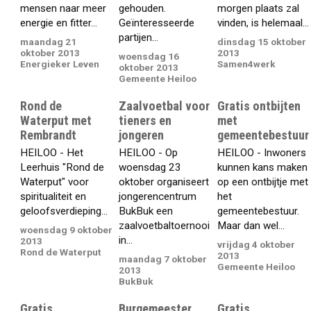
mensen naar meer
gehouden.
morgen plaats zal
energie en fitter...
Geïnteresseerde
vinden, is helemaal...
partijen...
maandag 21
dinsdag 15 oktober
oktober 2013
2013
woensdag 16
Energieker Leven
Samen4werk
oktober 2013
Gemeente Heiloo
Rond de
Zaalvoetbal voor
Gratis ontbijten
Waterput met
tieners en
met
Rembrandt
jongeren
gemeentebestuur
HEILOO - Het
HEILOO - Op
HEILOO - Inwoners
Leerhuis "Rond de
woensdag 23
kunnen kans maken
Waterput" voor
oktober organiseert
op een ontbijtje met
spiritualiteit en
jongerencentrum
het
geloofsverdieping...
BukBuk een
gemeentebestuur.
zaalvoetbaltoernooi
Maar dan wel...
woensdag 9 oktober
in...
2013
vrijdag 4 oktober
Rond de Waterput
2013
maandag 7 oktober
Gemeente Heiloo
2013
BukBuk
Gratis
Burgemeester
Gratis