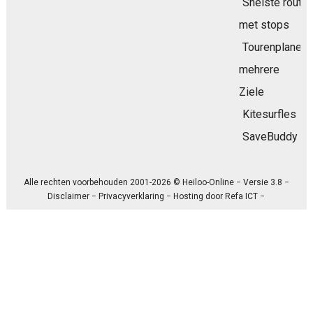
Snelste route
met stops
Tourenplaner
mehrere
Ziele
Kitesurfles
SaveBuddy
Alle rechten voorbehouden 2001-2026 © Heiloo-Online − Versie 3.8 −
Disclaimer
−
Privacyverklaring
− Hosting door
Refa ICT
−