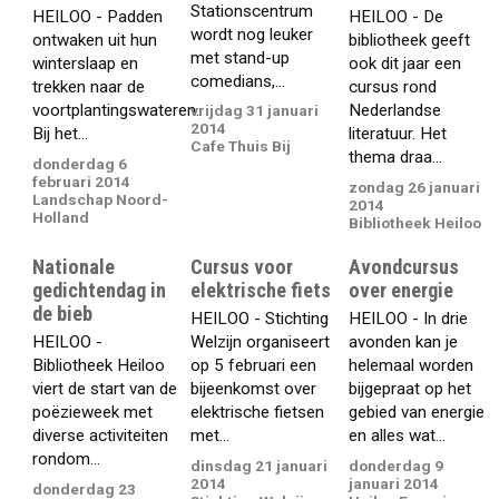
Stationscentrum
HEILOO - Padden
HEILOO - De
wordt nog leuker
ontwaken uit hun
bibliotheek geeft
met stand-up
winterslaap en
ook dit jaar een
comedians,...
trekken naar de
cursus rond
voortplantingswateren.
Nederlandse
vrijdag 31 januari
2014
Bij het...
literatuur. Het
Cafe Thuis Bij
thema draa...
donderdag 6
februari 2014
zondag 26 januari
Landschap Noord-
2014
Holland
Bibliotheek Heiloo
Nationale
Cursus voor
Avondcursus
gedichtendag in
elektrische fiets
over energie
de bieb
HEILOO - Stichting
HEILOO - In drie
HEILOO -
Welzijn organiseert
avonden kan je
Bibliotheek Heiloo
op 5 februari een
helemaal worden
viert de start van de
bijeenkomst over
bijgepraat op het
poëzieweek met
elektrische fietsen
gebied van energie
diverse activiteiten
met...
en alles wat...
rondom...
dinsdag 21 januari
donderdag 9
2014
januari 2014
donderdag 23