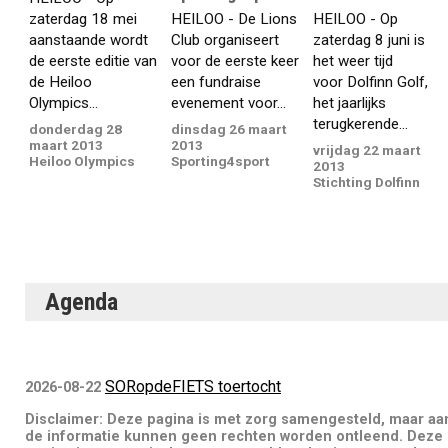
zaterdag 18 mei
HEILOO - De Lions
HEILOO - Op
aanstaande wordt
Club organiseert
zaterdag 8 juni is
de eerste editie van
voor de eerste keer
het weer tijd
de Heiloo
een fundraise
voor Dolfinn Golf,
Olympics...
evenement voor...
het jaarlijks
terugkerende...
donderdag 28
dinsdag 26 maart
maart 2013
2013
vrijdag 22 maart
Heiloo Olympics
Sporting4sport
2013
Stichting Dolfinn
Agenda
SORopdeFIETS toertocht
2026-08-22
Disclaimer: Deze pagina is met zorg samengesteld, maar aa
de informatie kunnen geen rechten worden ontleend. Deze