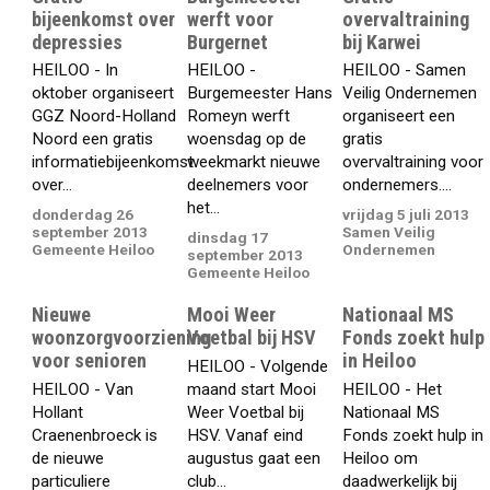
bijeenkomst over
werft voor
overvaltraining
depressies
Burgernet
bij Karwei
HEILOO - In
HEILOO -
HEILOO - Samen
oktober organiseert
Burgemeester Hans
Veilig Ondernemen
GGZ Noord-Holland
Romeyn werft
organiseert een
Noord een gratis
woensdag op de
gratis
informatiebijeenkomst
weekmarkt nieuwe
overvaltraining voor
over...
deelnemers voor
ondernemers....
het...
donderdag 26
vrijdag 5 juli 2013
september 2013
Samen Veilig
dinsdag 17
Gemeente Heiloo
Ondernemen
september 2013
Gemeente Heiloo
Nieuwe
Mooi Weer
Nationaal MS
woonzorgvoorziening
Voetbal bij HSV
Fonds zoekt hulp
voor senioren
in Heiloo
HEILOO - Volgende
HEILOO - Van
maand start Mooi
HEILOO - Het
Hollant
Weer Voetbal bij
Nationaal MS
Craenenbroeck is
HSV. Vanaf eind
Fonds zoekt hulp in
de nieuwe
augustus gaat een
Heiloo om
particuliere
club...
daadwerkelijk bij