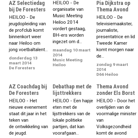
AZ Selectiedag
Pia Dijkstra op
HEILOO - De
bij De Foresters
Thema Avond
organisatie van
Music Meeting
HEILOO - De
HEILOO - De
Heiloo 2014
jeugdopleiding van
televisiemaakster,
vordert gestaag,
de profclub komt
journaliste,
BH-ers worden
binnenkort weer
presentatrice en lid
ingezet om d...
naar Heiloo om
Tweede Kamer
jong voetbaltalent...
komt morgen naar
maandag 10 maart
2014
de...
donderdag 13
Music Meeting
maart 2014
zondag 9 maart
Heiloo
De Foresters
2014
D66 Heiloo
AZ Coachdag bij
Debathap met de
Thema Avond
De Foresters
lijsttrekkers
zonder Els Borst
HEILOO - Het
HEILOO - Een hapje
HEILOO - Door het
nieuwe evenement
eten met de
overlijden van de
staat dit jaar in het
lijsttrekkers van de
voormalige minister
teken van
lokale politieke
van
de ontwikkeling van
partijen, dat kan
Volksgezondheid
de jeugd.
voorafgaan...
komt de avond