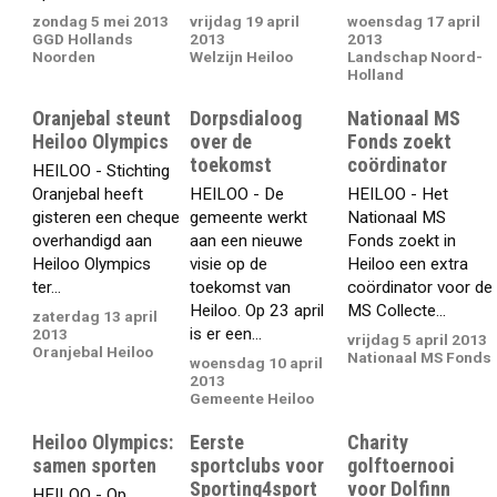
zondag 5 mei 2013
vrijdag 19 april
woensdag 17 april
GGD Hollands
2013
2013
Noorden
Welzijn Heiloo
Landschap Noord-
Holland
Oranjebal steunt
Dorpsdialoog
Nationaal MS
Heiloo Olympics
over de
Fonds zoekt
toekomst
coördinator
HEILOO - Stichting
Oranjebal heeft
HEILOO - De
HEILOO - Het
gisteren een cheque
gemeente werkt
Nationaal MS
overhandigd aan
aan een nieuwe
Fonds zoekt in
Heiloo Olympics
visie op de
Heiloo een extra
ter...
toekomst van
coördinator voor de
Heiloo. Op 23 april
MS Collecte...
zaterdag 13 april
is er een...
2013
vrijdag 5 april 2013
Oranjebal Heiloo
Nationaal MS Fonds
woensdag 10 april
2013
Gemeente Heiloo
Heiloo Olympics:
Eerste
Charity
samen sporten
sportclubs voor
golftoernooi
Sporting4sport
voor Dolfinn
HEILOO - Op