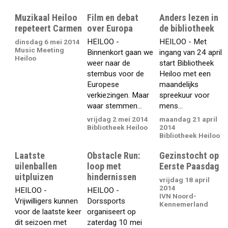
Muzikaal Heiloo
Film en debat
Anders lezen in
repeteert Carmen
over Europa
de bibliotheek
HEILOO -
HEILOO - Met
dinsdag 6 mei 2014
Music Meeting
Binnenkort gaan we
ingang van 24 april
Heiloo
weer naar de
start Bibliotheek
stembus voor de
Heiloo met een
Europese
maandelijks
verkiezingen. Maar
spreekuur voor
waar stemmen...
mens...
vrijdag 2 mei 2014
maandag 21 april
Bibliotheek Heiloo
2014
Bibliotheek Heiloo
Laatste
Obstacle Run:
Gezinstocht op
uilenballen
loop met
Eerste Paasdag
uitpluizen
hindernissen
vrijdag 18 april
2014
HEILOO -
HEILOO -
IVN Noord-
Vrijwilligers kunnen
Dorssports
Kennemerland
voor de laatste keer
organiseert op
dit seizoen met
zaterdag 10 mei