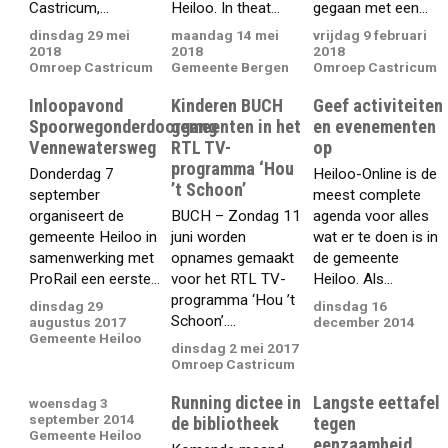
Castricum,...
Heiloo. In theat...
gegaan met een...
dinsdag 29 mei
maandag 14 mei
vrijdag 9 februari
2018
2018
2018
Omroep Castricum
Gemeente Bergen
Omroep Castricum
Inloopavond
Kinderen BUCH
Geef activiteiten
Spoorwegonderdoorgang
gemeenten in het
en evenementen
Vennewatersweg
RTL TV-
op
programma ‘Hou
Donderdag 7
Heiloo-Online is de
’t Schoon’
september
meest complete
organiseert de
BUCH – Zondag 11
agenda voor alles
gemeente Heiloo in
juni worden
wat er te doen is in
samenwerking met
opnames gemaakt
de gemeente
ProRail een eerste...
voor het RTL TV-
Heiloo. Als...
programma ‘Hou ’t
dinsdag 29
dinsdag 16
Schoon’....
augustus 2017
december 2014
Gemeente Heiloo
dinsdag 2 mei 2017
Omroep Castricum
Running dictee in
Langste eettafel
woensdag 3
september 2014
de bibliotheek
tegen
Gemeente Heiloo
eenzaamheid