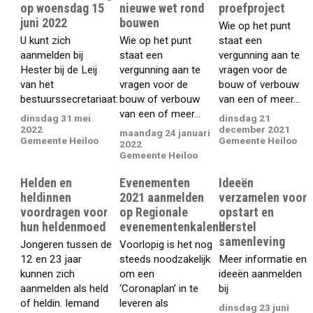
op woensdag 15
nieuwe wet rond
proefproject
juni 2022
bouwen
Wie op het punt
U kunt zich
Wie op het punt
staat een
aanmelden bij
staat een
vergunning aan te
Hester bij de Leij
vergunning aan te
vragen voor de
van het
vragen voor de
bouw of verbouw
bestuurssecretariaat:
bouw of verbouw
van een of meer...
van een of meer...
dinsdag 31 mei
dinsdag 21
2022
december 2021
maandag 24 januari
Gemeente Heiloo
Gemeente Heiloo
2022
Gemeente Heiloo
Helden en
Evenementen
Ideeën
heldinnen
2021 aanmelden
verzamelen voor
voordragen voor
op Regionale
opstart en
hun heldenmoed
evenementenkalender
herstel
samenleving
Jongeren tussen de
Voorlopig is het nog
12 en 23 jaar
steeds noodzakelijk
Meer informatie en
kunnen zich
om een
ideeën aanmelden
aanmelden als held
‘Coronaplan’ in te
bij
of heldin. Iemand
leveren als
dinsdag 23 juni