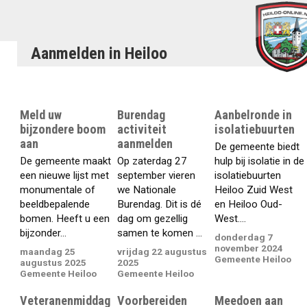
Aanmelden in Heiloo
Meld uw
Burendag
Aanbelronde in
bijzondere boom
activiteit
isolatiebuurten
aan
aanmelden
De gemeente biedt
De gemeente maakt
Op zaterdag 27
hulp bij isolatie in de
een nieuwe lijst met
september vieren
isolatiebuurten
monumentale of
we Nationale
Heiloo Zuid West
beeldbepalende
Burendag. Dit is dé
en Heiloo Oud-
bomen. Heeft u een
dag om gezellig
West....
bijzonder...
samen te komen ...
donderdag 7
november 2024
maandag 25
vrijdag 22 augustus
Gemeente Heiloo
augustus 2025
2025
Gemeente Heiloo
Gemeente Heiloo
Veteranenmiddag
Voorbereiden
Meedoen aan