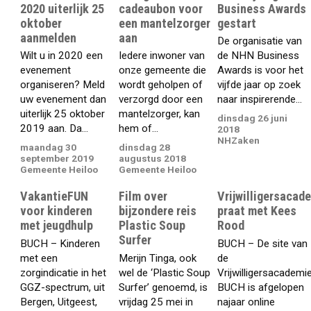
2020 uiterlijk 25
cadeaubon voor
Business Awards
oktober
een mantelzorger
gestart
aanmelden
aan
De organisatie van
Wilt u in 2020 een
Iedere inwoner van
de NHN Business
evenement
onze gemeente die
Awards is voor het
organiseren? Meld
wordt geholpen of
vijfde jaar op zoek
uw evenement dan
verzorgd door een
naar inspirerende...
uiterlijk 25 oktober
mantelzorger, kan
dinsdag 26 juni
2019 aan. Da...
hem of...
2018
NHZaken
maandag 30
dinsdag 28
september 2019
augustus 2018
Gemeente Heiloo
Gemeente Heiloo
VakantieFUN
Film over
Vrijwilligersacad
voor kinderen
bijzondere reis
praat met Kees
met jeugdhulp
Plastic Soup
Rood
Surfer
BUCH – Kinderen
BUCH – De site van
met een
Merijn Tinga, ook
de
zorgindicatie in het
wel de ‘Plastic Soup
Vrijwilligersacademi
GGZ-spectrum, uit
Surfer’ genoemd, is
BUCH is afgelopen
Bergen, Uitgeest,
vrijdag 25 mei in
najaar online