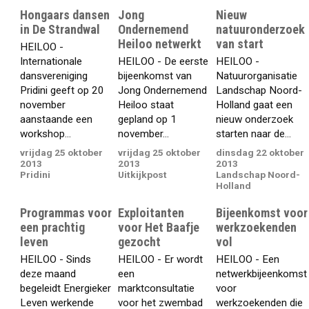
Hongaars dansen
Jong
Nieuw
in De Strandwal
Ondernemend
natuuronderzoek
Heiloo netwerkt
van start
HEILOO -
Internationale
HEILOO - De eerste
HEILOO -
dansvereniging
bijeenkomst van
Natuurorganisatie
Pridini geeft op 20
Jong Ondernemend
Landschap Noord-
november
Heiloo staat
Holland gaat een
aanstaande een
gepland op 1
nieuw onderzoek
workshop...
november...
starten naar de...
vrijdag 25 oktober
vrijdag 25 oktober
dinsdag 22 oktober
2013
2013
2013
Pridini
Uitkijkpost
Landschap Noord-
Holland
Programmas voor
Exploitanten
Bijeenkomst voor
een prachtig
voor Het Baafje
werkzoekenden
leven
gezocht
vol
HEILOO - Sinds
HEILOO - Er wordt
HEILOO - Een
deze maand
een
netwerkbijeenkomst
begeleidt Energieker
marktconsultatie
voor
Leven werkende
voor het zwembad
werkzoekenden die