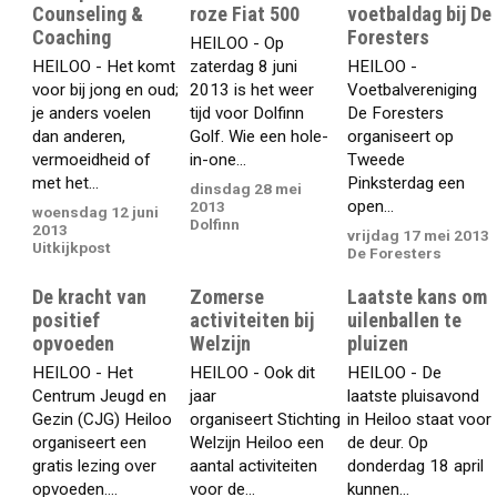
Counseling &
roze Fiat 500
voetbaldag bij De
Coaching
Foresters
HEILOO - Op
HEILOO - Het komt
zaterdag 8 juni
HEILOO -
voor bij jong en oud;
2013 is het weer
Voetbalvereniging
je anders voelen
tijd voor Dolfinn
De Foresters
dan anderen,
Golf. Wie een hole-
organiseert op
vermoeidheid of
in-one...
Tweede
met het...
Pinksterdag een
dinsdag 28 mei
open...
2013
woensdag 12 juni
Dolfinn
2013
vrijdag 17 mei 2013
Uitkijkpost
De Foresters
De kracht van
Zomerse
Laatste kans om
positief
activiteiten bij
uilenballen te
opvoeden
Welzijn
pluizen
HEILOO - Het
HEILOO - Ook dit
HEILOO - De
Centrum Jeugd en
jaar
laatste pluisavond
Gezin (CJG) Heiloo
organiseert Stichting
in Heiloo staat voor
organiseert een
Welzijn Heiloo een
de deur. Op
gratis lezing over
aantal activiteiten
donderdag 18 april
opvoeden....
voor de...
kunnen...