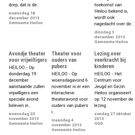
dorp; dat is de...
toekomst van
Heiloo bekend is,
woensdag 18
wordt ook
december 2013
Gemeente Heiloo
nagedacht over de...
dinsdag 3
december 2013
Gemeente Heiloo
Avondje theater
Theater voor
Lezing over
voor vrijwilligers
ouders van
veerkracht bij
pubers
kinderen
HEILOO - Op
donderdag 19
HEILOO - Op
HEILOO - Het
december
woensdagavond 6
Centrum voor
aanstaande zullen
november is er een
Jeugd en Gezin
vrijwilligers een
interactieve
Heiloo organiseert
speciale avond
theateravond voor
op 12 november de
beleven in...
ouders van pubers
lezing...
i...
woensdag 20
zondag 27 oktober
november 2013
2013
maandag 4
Gemeente Heiloo
GGD
november 2013
Gemeente Heiloo