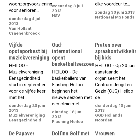
woonzorgvoorziening
elke voordeur te...
woensdag 3 juli
voor senioren...
2013
zondag 30 juni 2013
HSV
Nationaal MS Fonds
donderdag 4 juli
2013
Van Hollant
Craenenbroeck
Vijfde
Oud-
Praten over
opstaporkest bij
international
spraakontwikkeli
muziekvereniging
opent
bij kids
basketballseizoen
HEILOO -
HEILOO - Op 20 juni
Muziekvereniging
HEILOO - De
aanstaande
Eensgezindheid
basketballers van
organiseert het
start in september
Flashing Heiloo
Centrum Jeugd en
voor de vijfde keer
beginnen het
Gezin (CJG) Heiloo
met het...
nieuwe seizoen met
de...
een clinic met...
donderdag 20 juni
donderdag 13 juni
2013
2013
dinsdag 18 juni
Muziekvereniging
GGD Hollands
2013
Eensgezindheid
Noorden
Flashing Heiloo
De Papaver
Dolfinn Golf met
Vrouwen