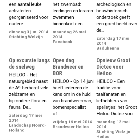
een aantal leuke
het zwembad:
archeologisch en
activiteiten
leerlingen en leraren
bouwhistorisch
georganiseerd voor
zwemmen
onderzoek geeft
oudere...
binnenkort een...
een goed beeld over
de...
dinsdag 3 juni 2014
maandag 26 mei
Stichting Welzijn
2014
zaterdag 17 mei
Facebook
2014
Baduhenna
Op excursie langs
Open dag
Opnieuw Groot
de snelweg
Brandweer en
Dictee voor
BOR
Heiloo
HEILOO - Het
natuurgebied naast
HEILOO - Op 14 juni
HEILOO - Een
de A9 herbergt vele
heeft iedereen de
traditie voor
zeldzame en
kans om in de huid
taalfanaten en
bijzondere flora en
van brandweerman,
liefhebbers van
fauna. De...
bomenspecialist
spelletjes: het Groot
of...
Heiloo Dictee voo...
zaterdag 17 mei
2014
vrijdag 16 mei 2014
maandag 12 mei
Landschap Noord-
Brandweer Heiloo
2014
Holland
Stichting Welzijn
Heiloo