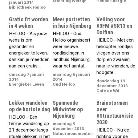
Stichting Welzijn
Heiloo Energie
januari 2014
Bibliotheek Heiloo
Gratis fit worden
Meer portretten
Veiling voor
in 4 weken
in huis Nijenburg
#3FM #SR13 en
Dolfinn
HEILOO - Als jouw
HEILOO - Oud
wens is om
Heiloo organiseert
HEILOO - Met een
gezonder en
weer nieuwe
helicopter rondjes
energieker te leven,
rondleidingen in
vliegen over ons
dan kan je meedoen
landhuis Nijenburg,
dorp en zwaaien
aan een gratis...
waar het aantal...
naar je vrienden; de
hoogste...
dinsdag 7 januari
maandag 6 januari
2014
2014
donderdag 19
Energieker Leven
Oud Heiloo
december 2013
Café de Wit
Lekker wandelen
Spannende
Brainstormen
op de kortste dag
Midwinter op
over
Nijenburg
#Structuurvisie
HEILOO - Een
2030
ferme wandeling op
maandag 9
december 2013
21 december langs
HEILOO - Nu de
Natuurmonumenten
rituele plekken in het
richting voor de