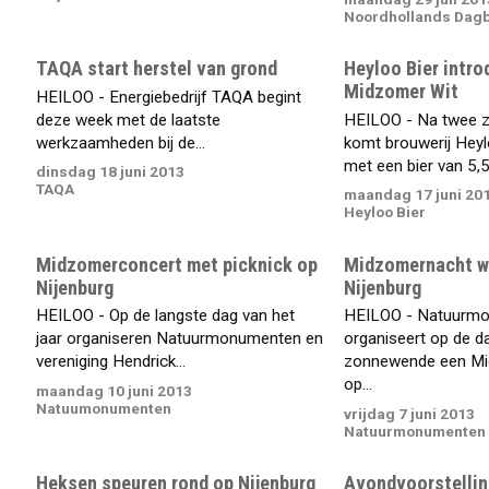
Noordhollands Dag
TAQA start herstel van grond
Heyloo Bier intro
Midzomer Wit
HEILOO - Energiebedrijf TAQA begint
deze week met de laatste
HEILOO - Na twee z
werkzaamheden bij de...
komt brouwerij Hey
met een bier van 5,5
dinsdag 18 juni 2013
TAQA
maandag 17 juni 20
Heyloo Bier
Midzomerconcert met picknick op
Midzomernacht w
Nijenburg
Nijenburg
HEILOO - Op de langste dag van het
HEILOO - Natuurm
jaar organiseren Natuurmonumenten en
organiseert op de d
vereniging Hendrick...
zonnewende een Mi
op...
maandag 10 juni 2013
Natuumonumenten
vrijdag 7 juni 2013
Natuurmonumenten
Heksen speuren rond op Nijenburg
Avondvoorstelling