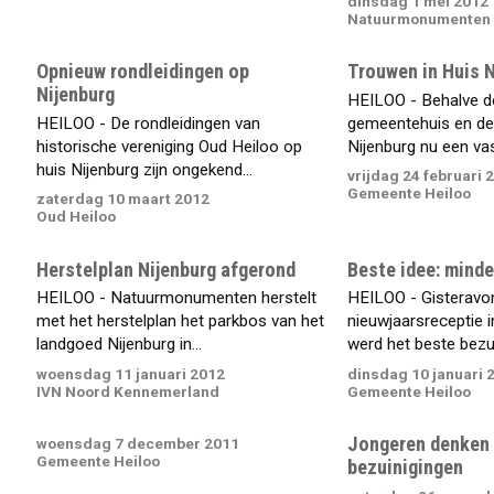
dinsdag 1 mei 2012
Natuurmonumenten
Opnieuw rondleidingen op
Trouwen in Huis N
Nijenburg
HEILOO - Behalve de
HEILOO - De rondleidingen van
gemeentehuis en de 
historische vereniging Oud Heiloo op
Nijenburg nu een vas
huis Nijenburg zijn ongekend...
vrijdag 24 februari 
Gemeente Heiloo
zaterdag 10 maart 2012
Oud Heiloo
Herstelplan Nijenburg afgerond
Beste idee: minde
HEILOO - Natuurmonumenten herstelt
HEILOO - Gisteravon
met het herstelplan het parkbos van het
nieuwjaarsreceptie i
landgoed Nijenburg in...
werd het beste bezuin
woensdag 11 januari 2012
dinsdag 10 januari 
IVN Noord Kennemerland
Gemeente Heiloo
Jongeren denken
woensdag 7 december 2011
Gemeente Heiloo
bezuinigingen