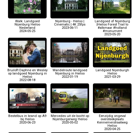
Walk: Landgoed
Nijenburg - Heiloo |
Landgoed of Nijenburg
Nijenburg Heiloo
Cinematic | 4K 25fps
|Heiloo Forest Trail to
Nederland
2023-06-11
#alkmaar #holland
2024-05-25
#monument
2023-05-20
Bruiloft Daphne en Wesley
Wandelroute landgoed
Landgoed Nijenburgh
op landgoed Nijenburg in
Nijenburg in Heiloo
Heiloo
Heiloo
2022-01-19
2021-03-29
2022-08-18
Bestelbus in brand op A9
Mercedes uit de bocht op
Eenzijdig ongeval
bij Heiloo
Nijenburgerweg Heiloo
oversteekplaats
2020-06-23
2020-05-02
Kennemerstraatweg
Heiloo
2020-04-25