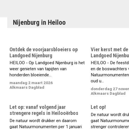
Nijenburg in Heiloo
Ontdek de voorjaarsbloeiers op
Vier kerst met d
Landgoed Nijenburg
Landgoed Nijenbu
HEILOO - Op Landgoed Nijenburg is het
HEILOO - De feestd
weer genieten van tapijten van
en de boswachters 
honderden bloeiende...
Natuurmonumenten 
oud u...
maandag 2 maart 2026
Alkmaars Dagblad
donderdag 27 nove
Alkmaars Dagblad
Let op: vanaf volgend jaar
Let op!
strengere regels in Heilooërbos
De natuur wordt dr
De natuur wordt drukker en daarom
gaat Natuurmonumen
gaat Natuurmonumenten per 1 januari
strenger controleren