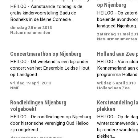
op Nijenburg
HEILOO - Aanstaande zondag is de
gratis kindervoorstelling Badu de
HEILOO - Op zaterda
Bosheks in de kleine Comedie...
boeiende avondvoors
landgoed Nijenburg. 
dinsdag 28 mei 2013
Natuurmonumenten
zaterdag 11 mei 20
Natuurmonumenten
Concertmarathon op Nijenburg
Holland aan Zee 
HEILOO - Dit weekend is een bijzonder
HEILOO - Vanmiddag
concert van het Ensemble Leidse Hout
Kennemerland aan d
op Landgoed...
programma Holland 
vrijdag 19 april 2013
vrijdag 5 april 2013
NMF
Holland aan Zee
Rondleidingen Nijenburg
Kerstwandeling l
volgeboekt
plekken
HEILOO - De rondleidingen op Nijenburg
HEILOO - Op de dag
door historische vereniging Oud Heiloo
winterzonnewende 
zijn ongekend...
bijzondere wandelin
plekken...