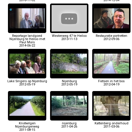
2016-11-02
2014-12-04
Reportage landgoed
Westerweg 47 te Heiloo
Restauratie portretten
Nijenburg te Heiloo met
2013-11-13
2012-09-06
Paul Mors
2014-06-22
Lake Singers op Nijenburg
Nijenburg
Fietsen in het bos
2012-05-19
2012-05-19
2012-04-19
Knotwilgen
nijenburg
Kattenberg onderhoud
Nijenburgerweg
2011-04-26
2011-03-06
2011-08-15