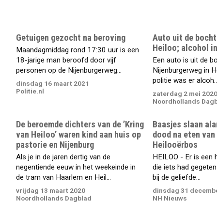
Getuigen gezocht na beroving
Auto uit de bocht
Heiloo; alcohol in
Maandagmiddag rond 17:30 uur is een
18-jarige man beroofd door vijf
Een auto is uit de b
personen op de Nijenburgerweg...
Nijenburgerweg in H
politie was er alcoh..
dinsdag 16 maart 2021
Politie.nl
zaterdag 2 mei 202
Noordhollands Dag
De beroemde dichters van de ’Kring
Baasjes slaan ala
van Heiloo’ waren kind aan huis op
dood na eten van 
pastorie en Nijenburg
Heilooërbos
Als je in de jaren dertig van de
HEILOO - Er is een 
negentiende eeuw in het weekeinde in
die iets had gegeten
de tram van Haarlem en Heil...
bij de geliefde...
vrijdag 13 maart 2020
dinsdag 31 decemb
Noordhollands Dagblad
NH Nieuws