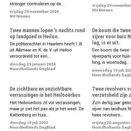
strenger controleren op de...
vrijdag 29 novembe
NH Nieuws
vrijdag 29 november 2024
NH Nieuws
Twee mannen lopen ’s nachts rond
De boom die twee
op landgoed in Heiloo.
vijver voor huis N
lag, is er uit.
De politierechter in Haarlem heeft I. B.
uit Alkmaar en K. de V. uit Heiloo
Een boom die twee 
veroordeeld tot een...
vijverpartij voor hui
hing, is woensdag...
dinsdag 23 januari 2024
Noordhollands Dagblad
woensdag 19 juli 20
Noordhollands Dag
De zichtbare en onzichtbare
Twee revolvers v
verrassingen in het Heilooërbos
verzetsheld zijn 
Het Heilooerbos zit vol verrassingen,
Zo’n dertig jaar gel
maar je ziet het pas als je het weet. De
vijver van landhuis N
Kattenberg en huis...
twee revolvers...
dinsdag 19 juli 2022
vrijdag 20 augustus
Noordhollands Dagblad
Noordhollands Dag