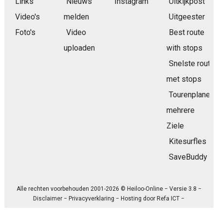
Links
Nieuws
Instagram
Uitkijkpost
Video's
melden
Uitgeester
Foto's
Video
Best route
uploaden
with stops
Snelste route
met stops
Tourenplaner
mehrere
Ziele
Kitesurfles
SaveBuddy
Alle rechten voorbehouden 2001-2026 © Heiloo-Online − Versie 3.8 −
Disclaimer
−
Privacyverklaring
− Hosting door
Refa ICT
−