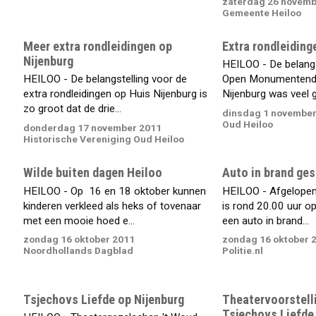
zaterdag 26 novemb
Gemeente Heiloo
Meer extra rondleidingen op
Extra rondleiding
Nijenburg
HEILOO - De belangst
HEILOO - De belangstelling voor de
Open Monumentenda
extra rondleidingen op Huis Nijenburg is
Nijenburg was veel g
zo groot dat de drie...
dinsdag 1 november
Oud Heiloo
donderdag 17 november 2011
Historische Vereniging Oud Heiloo
Wilde buiten dagen Heiloo
Auto in brand ge
HEILOO - Op 16 en 18 oktober kunnen
HEILOO - Afgelopen 
kinderen verkleed als heks of tovenaar
is rond 20.00 uur o
met een mooie hoed e...
een auto in brand...
zondag 16 oktober 2011
zondag 16 oktober 
Noordhollands Dagblad
Politie.nl
Tsjechovs Liefde op Nijenburg
Theatervoorstelli
Tsjechovs Liefde