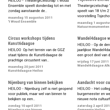
HEILOO - Theatergezelschap 't Woud
Ensemble speelt donderdag tot en met
Theatergezelschap 
zondag aanstaande de...
speelt van 18 t/m 2
voorstelling Tsjechov
maandag 15 augustus 2011
't Woud Ensemble
maandag 1 augustu
Natuurmonumenten
Circus workshops tijdens
Wandel4daagse w
Kunst6daagse
HEILOO - Op de der
HEILOO  Op het terrein van de GGZ
jaarlijkse Wandel4d
staat tijdens de Kunst6daagse de
een groot deel van de
prachtige circustent van...
vrijdag 17 juni 2011
Wandel4daagse Al
maandag 20 juni 2011
Kunst6daagse Heiloo
Nijenburg van binnen bekijken
Aandacht voor cu
HEILOO - Nijenburg zelf is niet geopend
HEILOO - Het colle
voor publiek, maar wel van binnen te
burgemeester en we
bekijken op een...
nieuwe nota cultuurhi
zondag 10 april 2011
zaterdag 2 april 201
Nijenburg van binnen
Gemeente Heiloo