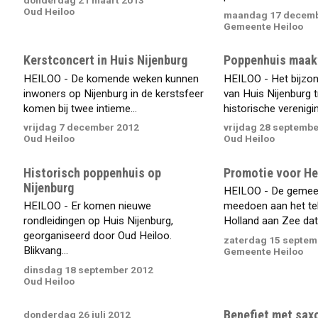
donderdag 21 maart 2013
Oud Heiloo
maandag 17 decemb
Gemeente Heiloo
Kerstconcert in Huis Nijenburg
Poppenhuis maakt
HEILOO - De komende weken kunnen
HEILOO - Het bijzo
inwoners op Nijenburg in de kerstsfeer
van Huis Nijenburg t
komen bij twee intieme...
historische verenigin
vrijdag 7 december 2012
vrijdag 28 septembe
Oud Heiloo
Oud Heiloo
Historisch poppenhuis op
Promotie voor He
Nijenburg
HEILOO - De gemeen
HEILOO - Er komen nieuwe
meedoen aan het te
rondleidingen op Huis Nijenburg,
Holland aan Zee dat
georganiseerd door Oud Heiloo.
zaterdag 15 septem
Blikvang...
Gemeente Heiloo
dinsdag 18 september 2012
Oud Heiloo
Benefiet met sax
donderdag 26 juli 2012