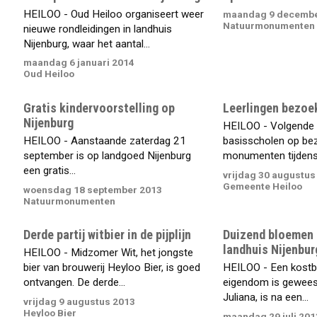
HEILOO - Oud Heiloo organiseert weer
maandag 9 decembe
Natuurmonumenten
nieuwe rondleidingen in landhuis
Nijenburg, waar het aantal...
maandag 6 januari 2014
Oud Heiloo
Gratis kindervoorstelling op
Leerlingen bezo
Nijenburg
HEILOO - Volgende
HEILOO - Aanstaande zaterdag 21
basisscholen op bez
september is op landgoed Nijenburg
monumenten tijdens 
een gratis...
vrijdag 30 augustus
Gemeente Heiloo
woensdag 18 september 2013
Natuurmonumenten
Derde partij witbier in de pijplijn
Duizend bloemen o
landhuis Nijenbur
HEILOO - Midzomer Wit, het jongste
bier van brouwerij Heyloo Bier, is goed
HEILOO - Een kostbaa
ontvangen. De derde...
eigendom is gewees
Juliana, is na een...
vrijdag 9 augustus 2013
Heyloo Bier
maandag 29 juli 201