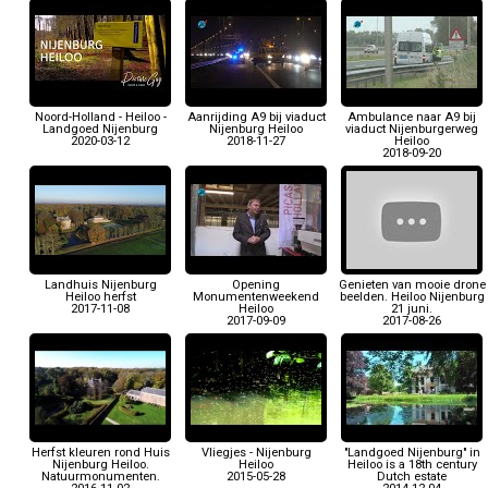
Noord-Holland - Heiloo -
Aanrijding A9 bij viaduct
Ambulance naar A9 bij
Landgoed Nijenburg
Nijenburg Heiloo
viaduct Nijenburgerweg
2020-03-12
2018-11-27
Heiloo
2018-09-20
Landhuis Nijenburg
Opening
Genieten van mooie drone
Heiloo herfst
Monumentenweekend
beelden. Heiloo Nijenburg
2017-11-08
Heiloo
21 juni.
2017-09-09
2017-08-26
Herfst kleuren rond Huis
Vliegjes - Nijenburg
"Landgoed Nijenburg" in
Nijenburg Heiloo.
Heiloo
Heiloo is a 18th century
Natuurmonumenten.
2015-05-28
Dutch estate