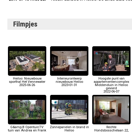
Filmpjes
Heiloo: Nieuwbouw
Interieurontwerp
Hoogste punt van
sporthal Het Vennewater
nieuwbouw Heiloo
appartementencomplex
2025-06-26
2023-01-31
Middenduin in Heiloo
gevierd
2022-06-07
G&amp;B OpentuinTV:
Zonnepanelen in brand in
Rechte
tuin van Andrea en Frank
Heiloo
Hondsbosschelaan 22,