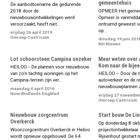
gemeentehuis
De aanbodtoename die gedurende
2018 door de
OPMEER Het gemee
nieuwbouwontwikkelingen werd
Opmeer is vanmiddag
veroorzaakt, heeft niet...
ontruimd geweest v
op...
vrijdag 26 april 2019
Omroep Castricum
dinsdag 19 juni 201
NH Nieuws
Lot schoorsteen Campina onzeker
Meer weten over 
Kom naar de bije
HEILOO - De plannen voor nieuwbouw
van zo’n tachtig woningen op het
HEILOO – Door de 
Campina-terrein zijn ver...
autoverkeer en de re
nieuwbouwplannen zij
maandag 4 april 2016
Noordhollands Dagblad
vrijdag 27 novembe
Omroep Castricum
Nieuwbouw zorgcentrum
Start bouw De Lin
Overkerck
Op donderdag 8 okto
Woonzorgcentrum Overkerck in Heiloo
projectontwikkelaar
wordt opnieuw opgebouwd. De 64
Rijsenhout gestart 