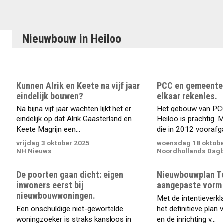
Nieuwbouw in Heiloo
Kunnen Alrik en Keete na vijf jaar
PCC en gemeente
eindelijk bouwen?
elkaar rekenles.
Na bijna vijf jaar wachten lijkt het er
Het gebouw van PCC
eindelijk op dat Alrik Gaasterland en
Heiloo is prachtig. 
Keete Magrijn een...
die in 2012 voorafga
vrijdag 3 oktober 2025
woensdag 18 oktobe
NH Nieuws
Noordhollands Dag
De poorten gaan dicht: eigen
Nieuwbouwplan Te
inwoners eerst bij
aangepaste vorm 
nieuwbouwwoningen.
Met de intentieverkl
Een onschuldige niet-gewortelde
het definitieve pla
woningzoeker is straks kansloos in
en de inrichting v...