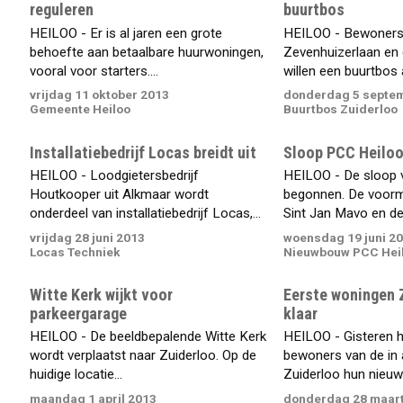
reguleren
buurtbos
HEILOO - Er is al jaren een grote
HEILOO - Bewoners
behoefte aan betaalbare huurwoningen,
Zevenhuizerlaan en 
vooral voor starters....
willen een buurtbos a
vrijdag 11 oktober 2013
donderdag 5 septe
Gemeente Heiloo
Buurtbos Zuiderloo
Installatiebedrijf Locas breidt uit
Sloop PCC Heiloo
HEILOO - Loodgietersbedrijf
HEILOO - De sloop 
Houtkooper uit Alkmaar wordt
begonnen. De voorma
onderdeel van installatiebedrijf Locas,...
Sint Jan Mavo en de.
vrijdag 28 juni 2013
woensdag 19 juni 2
Locas Techniek
Nieuwbouw PCC Hei
Witte Kerk wijkt voor
Eerste woningen Z
parkeergarage
klaar
HEILOO - De beeldbepalende Witte Kerk
HEILOO - Gisteren 
wordt verplaatst naar Zuiderloo. Op de
bewoners van de in 
huidige locatie...
Zuiderloo hun nieuwe
maandag 1 april 2013
donderdag 28 maart