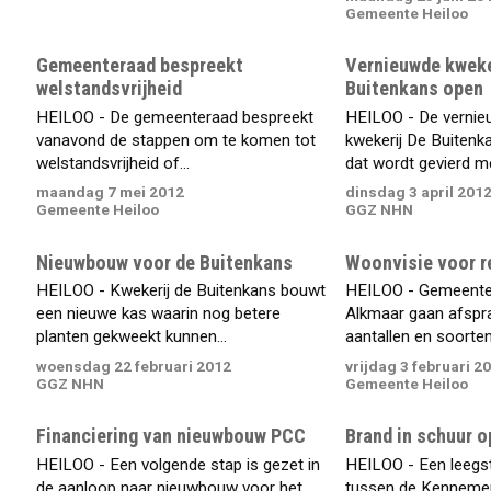
Gemeente Heiloo
Gemeenteraad bespreekt
Vernieuwde kweke
welstandsvrijheid
Buitenkans open
HEILOO - De gemeenteraad bespreekt
HEILOO - De vernie
vanavond de stappen om te komen tot
kwekerij De Buitenk
welstandsvrijheid of...
dat wordt gevierd me
maandag 7 mei 2012
dinsdag 3 april 201
Gemeente Heiloo
GGZ NHN
Nieuwbouw voor de Buitenkans
Woonvisie voor r
HEILOO - Kwekerij de Buitenkans bouwt
HEILOO - Gemeenten
een nieuwe kas waarin nog betere
Alkmaar gaan afspr
planten gekweekt kunnen...
aantallen en soorten
woensdag 22 februari 2012
vrijdag 3 februari 2
GGZ NHN
Gemeente Heiloo
Financiering van nieuwbouw PCC
Brand in schuur o
HEILOO - Een volgende stap is gezet in
HEILOO - Een leegs
de aanloop naar nieuwbouw voor het
tussen de Kennemer