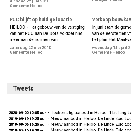
dinsdag 22 juni 2010
Gemeente Heiloo
PCC blijft op huidige locatie
Verkoop bouwkav
HEILOO - Het gebouw van de vestiging
In juni start de gem
van het PCC aan De Dors voldoet niet
van de eerste tien v
meer aan de normen van...
het plan Het Maalwat
zaterdag 22 mei 2010
woensdag 14 april 
Gemeente Heiloo
Gemeente Heiloo
Tweets
− Toekomstig aanbod in Heiloo: 't Liefting
t
2020-09-22 12:05 uur
− Nieuw aanbod in Heiloo: De Linde Zuid
t.c
2019-09-19 19:25 uur
− Nieuw aanbod in Heiloo: De Linde Zuid
t.c
2019-09-06 16:25 uur
− Nieuw aanbod in Heiloo: De Linde Zuid
t.c
2019-07-16 19:30 uur