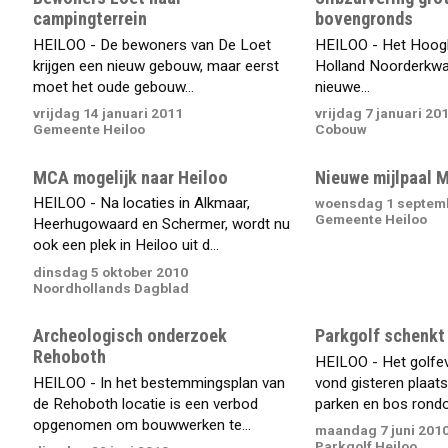
campingterrein
bovengronds
HEILOO - De bewoners van De Loet
HEILOO - Het Hoo
krijgen een nieuw gebouw, maar eerst
Holland Noorderkwa
moet het oude gebouw...
nieuwe...
vrijdag 14 januari 2011
vrijdag 7 januari 20
Gemeente Heiloo
Cobouw
MCA mogelijk naar Heiloo
Nieuwe mijlpaal 
HEILOO - Na locaties in Alkmaar,
woensdag 1 septem
Gemeente Heiloo
Heerhugowaard en Schermer, wordt nu
ook een plek in Heiloo uit d...
dinsdag 5 oktober 2010
Noordhollands Dagblad
Archeologisch onderzoek
Parkgolf schenkt
Rehoboth
HEILOO - Het golfe
HEILOO - In het bestemmingsplan van
vond gisteren plaats
de Rehoboth locatie is een verbod
parken en bos rondo
opgenomen om bouwwerken te...
maandag 7 juni 201
Parkgolf Heiloo