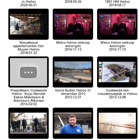
in Heiloo
2018-05-26
1851 HM Heiloo
2020-06-21
2018-04-17
Nieuwbouw
Melco Heiloo verkoop
Melco Heiloo verkoop
appartementen Van
woningen
woningen
Muyen Heiloo
2016-11-12
2016-11-10
2018-01-22
Projectteam Oostweide
Varne Buiten Heiloo 21
Oostweide een
Heiloo - Kuijs Reinder
december 2015
nieuwbouwplek in Heiloo
Kakes Makelaars &
2015-12-21
2015-12-08
Adviseurs Alkmaar
2016-02-02