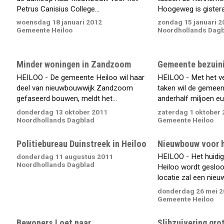
Petrus Canisius College...
Hoogeweg is gistera
woensdag 18 januari 2012
zondag 15 januari 2
Gemeente Heiloo
Noordhollands Dag
Minder woningen in Zandzoom
Gemeente bezuini
HEILOO - De gemeente Heiloo wil haar
HEILOO - Met het v
deel van nieuwbouwwijk Zandzoom
taken wil de gemeen
gefaseerd bouwen, meldt het...
anderhalf miljoen eur
donderdag 13 oktober 2011
zaterdag 1 oktober 
Noordhollands Dagblad
Gemeente Heiloo
Politiebureau Duinstreek in Heiloo
Nieuwbouw voor 
HEILOO - Het huidi
donderdag 11 augustus 2011
Noordhollands Dagblad
Heiloo wordt gesloo
locatie zal een nieuw
donderdag 26 mei 2
Gemeente Heiloo
Bewoners Loet naar
Slibzuivering gro