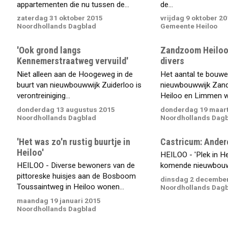
appartementen die nu tussen de...
de...
zaterdag 31 oktober 2015
vrijdag 9 oktober 2
Noordhollands Dagblad
Gemeente Heiloo
'Ook grond langs
Zandzoom Heiloo
Kennemerstraatweg vervuild'
divers
Niet alleen aan de Hoogeweg in de
Het aantal te bouwe
buurt van nieuwbouwwijk Zuiderloo is
nieuwbouwwijk Zan
verontreiniging...
Heiloo en Limmen wo
donderdag 13 augustus 2015
donderdag 19 maart
Noordhollands Dagblad
Noordhollands Dag
'Het was zo'n rustig buurtje in
Castricum: Ander
Heiloo'
HEILOO - 'Plek in Hei
HEILOO - Diverse bewoners van de
komende nieuwbou
pittoreske huisjes aan de Bosboom
dinsdag 2 decembe
Toussaintweg in Heiloo wonen...
Noordhollands Dag
maandag 19 januari 2015
Noordhollands Dagblad