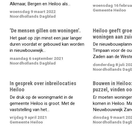
Alkmaar, Bergen en Heiloo als...
woensdag 16 februa
Gemeente Heiloo
woensdag 9 maart 2022
Noordhollands Dagblad
’De mensen gillen om woningen’.
Heiloo geeft groe
woningen aan zui
Het gaat op zijn minst een jaar langer
duren voordat er gebouwd kan worden
De nieuwbouwplanne
in nieuwbouwwijk...
Timpaan voor de ou
Zaden aan de Weste
maandag 6 september 2021
Noordhollands Dagblad
donderdag 8 juli 20
Noordhollands Dag
In gesprek over inbreilocaties
Bouwen in Heiloo
Heiloo
puzzel, vinden o
De druk op de woningmarkt in de
Er moeten woningen 
gemeente Heiloo is groot. Met de
komen in Heiloo. M
vaststelling van het...
Nieuwbouwwijk Zandz
vrijdag 9 april 2021
dinsdag 9 maart 20
Gemeente Heiloo
Noordhollands Dag