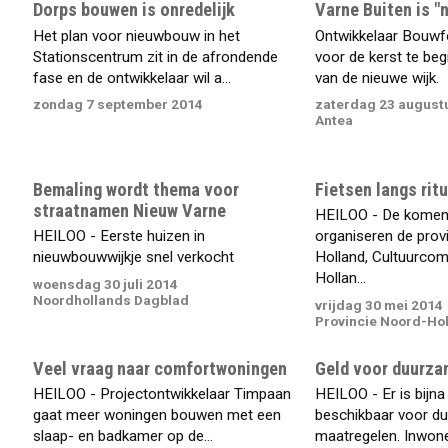
Dorps bouwen is onredelijk
Varne Buiten is "
Het plan voor nieuwbouw in het
Ontwikkelaar Bouwf
Stationscentrum zit in de afrondende
voor de kerst te be
fase en de ontwikkelaar wil a...
van de nieuwe wijk.
zondag 7 september 2014
zaterdag 23 august
Antea
Bemaling wordt thema voor
Fietsen langs rit
straatnamen Nieuw Varne
HEILOO - De kome
HEILOO - Eerste huizen in
organiseren de prov
nieuwbouwwijkje snel verkocht
Holland, Cultuurco
Hollan...
woensdag 30 juli 2014
Noordhollands Dagblad
vrijdag 30 mei 2014
Provincie Noord-Ho
Veel vraag naar comfortwoningen
Geld voor duurza
HEILOO - Projectontwikkelaar Timpaan
HEILOO - Er is bijna
gaat meer woningen bouwen met een
beschikbaar voor d
slaap- en badkamer op de...
maatregelen. Inwon