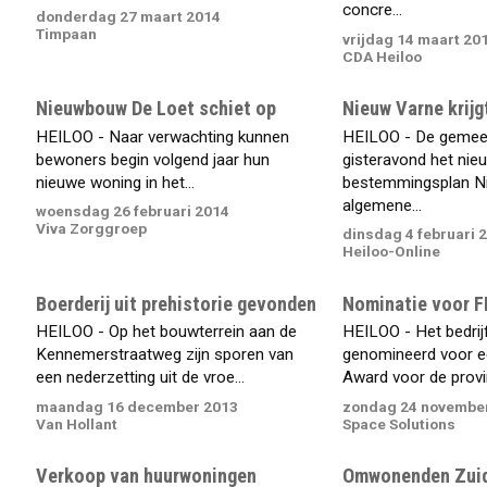
concre...
donderdag 27 maart 2014
Timpaan
vrijdag 14 maart 20
CDA Heiloo
Nieuwbouw De Loet schiet op
Nieuw Varne krijg
HEILOO - Naar verwachting kunnen
HEILOO - De gemee
bewoners begin volgend jaar hun
gisteravond het nie
nieuwe woning in het...
bestemmingsplan N
algemene...
woensdag 26 februari 2014
Viva Zorggroep
dinsdag 4 februari 
Heiloo-Online
Boerderij uit prehistorie gevonden
Nominatie voor F
HEILOO - Op het bouwterrein aan de
HEILOO - Het bedrij
Kennemerstraatweg zijn sporen van
genomineerd voor e
een nederzetting uit de vroe...
Award voor de provin
maandag 16 december 2013
zondag 24 novembe
Van Hollant
Space Solutions
Verkoop van huurwoningen
Omwonenden Zuide