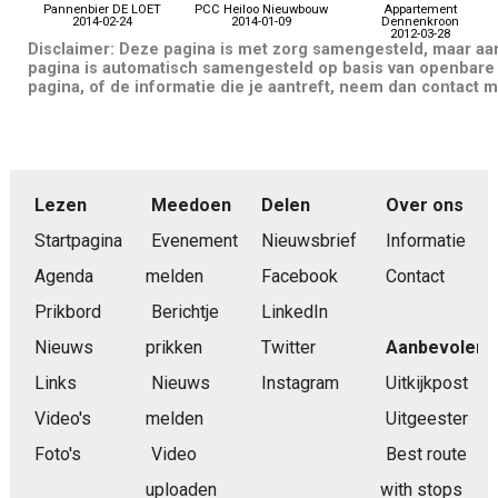
Pannenbier DE LOET
PCC Heiloo Nieuwbouw
Appartement
2014-02-24
2014-01-09
Dennenkroon
2012-03-28
Disclaimer: Deze pagina is met zorg samengesteld, maar a
pagina is automatisch samengesteld op basis van openbare 
pagina, of de informatie die je aantreft, neem dan contact m
Lezen
Meedoen
Delen
Over ons
Startpagina
Evenement
Nieuwsbrief
Informatie
Agenda
melden
Facebook
Contact
Prikbord
Berichtje
LinkedIn
Nieuws
prikken
Twitter
Aanbevolen
Links
Nieuws
Instagram
Uitkijkpost
Video's
melden
Uitgeester
Foto's
Video
Best route
uploaden
with stops