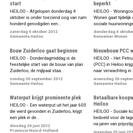
start
beperkt
HEILOO - Afgelopen donderdag 4
HEILOO - Woningco
oktober is onder toeziend oog van ruim
Wonen gaat tijdelijk
honderd genodigden een...
sociale huurwoningen
zaterdag 6 oktober 2012
donderdag 4 oktobe
Gemeente Heiloo
Kennemer Wonen
Bouw Zuiderloo gaat beginnen
Nieuwbouw PCC wo
HEILOO - Donderdagmiddag is de
HEILOO - Het Petrus
feestelijke start van de bouw van plan
(PCC) in Heiloo krij
Zuiderloo, de mijlpaal staa...
naar verwachting in 
zondag 30 september 2012
woensdag 26 septe
Gemeente Heiloo
Gemeente Heiloo
Waterput krijgt prominente plek
Betaalbare koop
Heiloo
HEILOO - Een waterput uit het jaar 600
die werd gevonden in Zuiderloo, krijgt
HEILOO - Sociale k
een plek in de...
bedoeld voor de lag
na jaren van prijsstij
dinsdag 26 juni 2012
Provincie Noord-Holland
maandag 25 juni 20