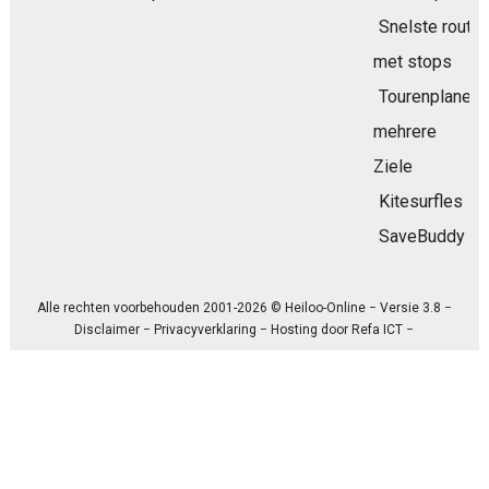
Snelste route
met stops
Tourenplaner
mehrere
Ziele
Kitesurfles
SaveBuddy
Alle rechten voorbehouden 2001-2026 © Heiloo-Online − Versie 3.8 −
Disclaimer
−
Privacyverklaring
− Hosting door
Refa ICT
−