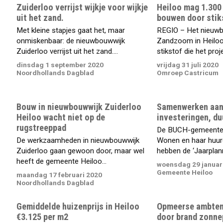
Zuiderloo verrijst wijkje voor wijkje
Heiloo mag 1.300
uit het zand.
bouwen door stik
Met kleine stapjes gaat het, maar
REGIO – Het nieuw
onmiskenbaar: de nieuwbouwwijk
Zandzoom in Heiloo 
Zuiderloo verrijst uit het zand....
stikstof die het proje
dinsdag 1 september 2020
vrijdag 31 juli 2020
Noordhollands Dagblad
Omroep Castricum
Bouw in nieuwbouwwijk Zuiderloo
Samenwerken aan
Heiloo wacht niet op de
investeringen, d
rugstreeppad
De BUCH-gemeente
De werkzaamheden in nieuwbouwwijk
Wonen en haar huur
Zuiderloo gaan gewoon door, maar wel
hebben de ‘Jaarplan
heeft de gemeente Heiloo...
woensdag 29 januar
Gemeente Heiloo
maandag 17 februari 2020
Noordhollands Dagblad
Gemiddelde huizenprijs in Heiloo
Opmeerse ambten
€3.125 per m2
door brand zonne