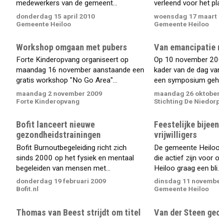
medewerkers van de gemeent...
verleend voor het pla
donderdag 15 april 2010
woensdag 17 maart
Gemeente Heiloo
Gemeente Heiloo
Workshop omgaan met pubers
Van emancipatie n
Forte Kinderopvang organiseert op
Op 10 november 200
maandag 16 november aanstaande een
kader van de dag va
gratis workshop "No Go Area"...
een symposium geho
maandag 2 november 2009
maandag 26 oktober
Forte Kinderopvang
Stichting De Niedor
Bofit lanceert nieuwe
Feestelijke bije
gezondheidstrainingen
vrijwilligers
Bofit Burnoutbegeleiding richt zich
De gemeente Heiloo w
sinds 2000 op het fysiek en mentaal
die actief zijn voor 
begeleiden van mensen met...
Heiloo graag een bli..
donderdag 19 februari 2009
dinsdag 11 novembe
Bofit.nl
Gemeente Heiloo
Thomas van Beest strijdt om titel
Van der Steen gec