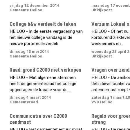
vrijdag 12 december 2014
maandag 17 novemb
Gemeente Heiloo
Uitkijkpost
College b&w verdeelt de taken
Verzuim Lokaal on
HEILOO - In de eerste vergadering van
HEILOO - Of het nu 
het nieuwe college vandaag is de
kortdurend ziekteve
nieuwe portefeuilleverdeli...
werknemers en...
dinsdag 13 mei 2014
woensdag 23 april 
Gemeente Heiloo
Uitkijkpost
Raad: grond C2000 niet verkopen
Vragen over zen
HEILOO - Met algemene stemmen
HEILOO - De aankon
heeft de gemeenteraad het college
definitieve locatie 
opgedragen de locatie voor de...
antennemast roept v
dinsdag 4 maart 2014
zaterdag 1 maart 2
Gemeenteraad
VVD Heiloo
Communicatie over C2000
Regels voor groe
zendmast
streng
HEILOO - Het gemeentebestuur moet
HEILOO - De regelge