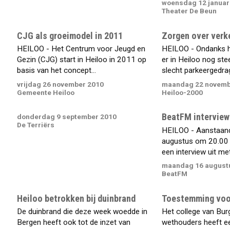
woensdag 12 januar
Theater De Beun
CJG als groeimodel in 2011
Zorgen over verk
HEILOO - Het Centrum voor Jeugd en
HEILOO - Ondanks he
Gezin (CJG) start in Heiloo in 2011 op
er in Heiloo nog st
basis van het concept...
slecht parkeergedrag
vrijdag 26 november 2010
maandag 22 novemb
Gemeente Heiloo
Heiloo-2000
BeatFM interview
donderdag 9 september 2010
De Terriërs
HEILOO - Aanstaan
augustus om 20.00
een interview uit met
maandag 16 august
BeatFM
Heiloo betrokken bij duinbrand
Toestemming voo
De duinbrand die deze week woedde in
Het college van Bu
Bergen heeft ook tot de inzet van
wethouders heeft e