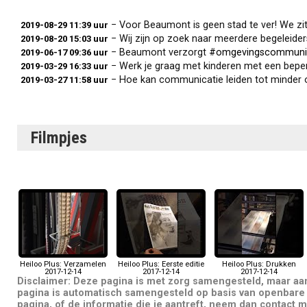
− Voor Beaumont is geen stad te ver! We zitten over
2019-08-29 11:39 uur
− Wij zijn op zoek naar meerdere begeleiders voor 
2019-08-20 15:03 uur
− Beaumont verzorgt
#omgevingscommuni
2019-06-17 09:36 uur
− Werk je graag met kinderen met een beperking en k
2019-03-29 16:33 uur
− Hoe kan communicatie leiden tot minder ongemak b
2019-03-27 11:58 uur
Filmpjes
Heiloo Plus: Verzamelen
Heiloo Plus: Eerste editie
Heiloo Plus: Drukken
2017-12-14
2017-12-14
2017-12-14
Disclaimer: Deze pagina is met zorg samengesteld, maar a
pagina is automatisch samengesteld op basis van openbare 
pagina, of de informatie die je aantreft, neem dan contact m