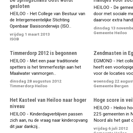
gesloten
HEILOO - De gemeen
HEILOO - Het College van Bestuur van
door met sociale me
de Intergemeentelijke Stichting
daarvoor extra hand
Openbaar Basisonderwijs (ISO...
dinsdag 13 novembe
Gemeente Heiloo
vrijdag 1 maart 2013
ISOB
Timmerdorp 2012 is begonnen
Zendmasten in E
HEILOO - Met een paar traditionele
EGMOND - Het coll
spetters is het timmerfestijn aan het
heeft een voorlopi
Maalwater vanmorgen...
voor de locaties voo
dinsdag 28 augustus 2012
woensdag 22 augus
Timmerdorp Heiloo
Gemeente Bergen
Het Kasteel van Heiloo naar hoger
Hoge score in vei
niveau
HEILOO - Heiloo hoo
HEILOO - Kinderdagverblijven passen
225 gemeenten in N
zich aan, nu de vraag naar kinderopvang
Noord als het gaat o
dit jaar dankzij...
vrijdag 6 juli 2012
Gemeente Heiloo