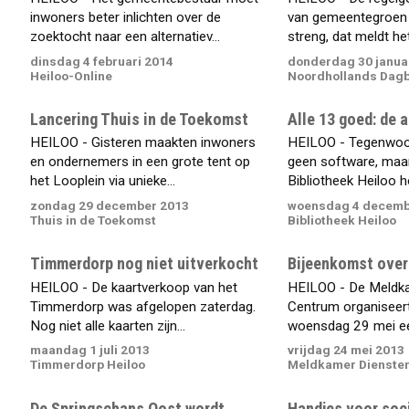
inwoners beter inlichten over de
van gemeentegroen 
zoektocht naar een alternatiev...
streng, dat meldt het.
dinsdag 4 februari 2014
donderdag 30 janua
Heiloo-Online
Noordhollands Dag
Lancering Thuis in de Toekomst
Alle 13 goed: de 
HEILOO - Gisteren maakten inwoners
HEILOO - Tegenwoord
en ondernemers in een grote tent op
geen software, maar
het Looplein via unieke...
Bibliotheek Heiloo ho
zondag 29 december 2013
woensdag 4 decemb
Thuis in de Toekomst
Bibliotheek Heiloo
Timmerdorp nog niet uitverkocht
Bijeenkomst ove
HEILOO - De kaartverkoop van het
HEILOO - De Meldk
Timmerdorp was afgelopen zaterdag.
Centrum organiseer
Nog niet alle kaarten zijn...
woensdag 29 mei ee
maandag 1 juli 2013
vrijdag 24 mei 2013
Timmerdorp Heiloo
Meldkamer Dienste
De Springschans Oost wordt
Handjes voor soc