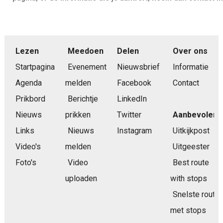
Lezen
Meedoen
Delen
Over ons
Startpagina
Evenement
Nieuwsbrief
Informatie
Agenda
melden
Facebook
Contact
Prikbord
Berichtje
LinkedIn
Nieuws
prikken
Twitter
Aanbevolen
Links
Nieuws
Instagram
Uitkijkpost
Video's
melden
Uitgeester
Foto's
Video
Best route
uploaden
with stops
Snelste route
met stops