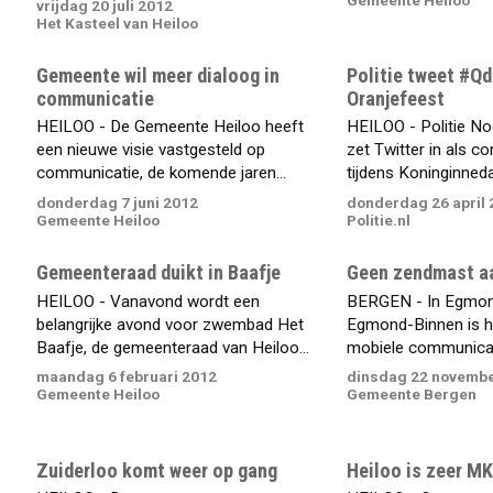
vrijdag 20 juli 2012
Het Kasteel van Heiloo
Gemeente wil meer dialoog in
Politie tweet #Q
communicatie
Oranjefeest
HEILOO - De Gemeente Heiloo heeft
HEILOO - Politie N
een nieuwe visie vastgesteld op
zet Twitter in als 
communicatie, de komende jaren...
tijdens Koninginnedag
donderdag 7 juni 2012
donderdag 26 april 
Gemeente Heiloo
Politie.nl
Gemeenteraad duikt in Baafje
Geen zendmast a
HEILOO - Vanavond wordt een
BERGEN - In Egmon
belangrijke avond voor zwembad Het
Egmond-Binnen is he
Baafje, de gemeenteraad van Heiloo...
mobiele communicati
maandag 6 februari 2012
dinsdag 22 novembe
Gemeente Heiloo
Gemeente Bergen
Zuiderloo komt weer op gang
Heiloo is zeer MK