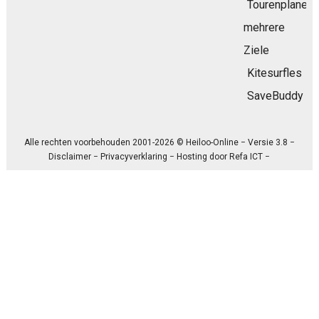
Tourenplaner
mehrere
Ziele
Kitesurfles
SaveBuddy
Alle rechten voorbehouden 2001-2026 © Heiloo-Online − Versie 3.8 −
Disclaimer
−
Privacyverklaring
− Hosting door
Refa ICT
−