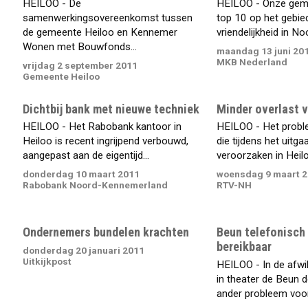
HEILOO - De
HEILOO - Onze geme
samenwerkingsovereenkomst tussen
top 10 op het gebi
de gemeente Heiloo en Kennemer
vriendelijkheid in No
Wonen met Bouwfonds...
maandag 13 juni 20
MKB Nederland
vrijdag 2 september 2011
Gemeente Heiloo
Dichtbij bank met nieuwe techniek
Minder overlast 
HEILOO - Het Rabobank kantoor in
HEILOO - Het probl
Heiloo is recent ingrijpend verbouwd,
die tijdens het uitga
aangepast aan de eigentijd...
veroorzaken in Heiloo
donderdag 10 maart 2011
woensdag 9 maart 
Rabobank Noord-Kennemerland
RTV-NH
Ondernemers bundelen krachten
Beun telefonisch
bereikbaar
donderdag 20 januari 2011
Uitkijkpost
HEILOO - In de afwi
in theater de Beun d
ander probleem voor.