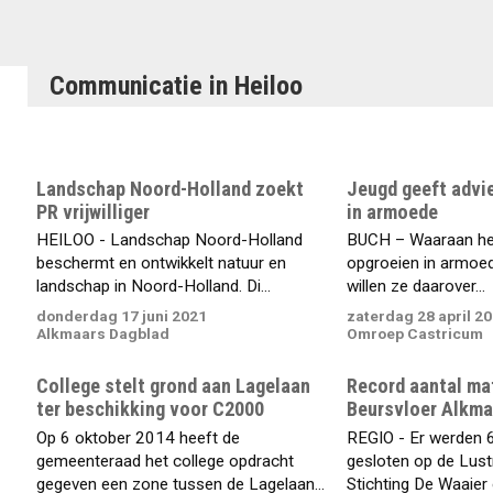
Communicatie in Heiloo
Landschap Noord-Holland zoekt
Jeugd geeft advi
PR vrijwilliger
in armoede
HEILOO - Landschap Noord-Holland
BUCH – Waaraan heb
beschermt en ontwikkelt natuur en
opgroeien in armoe
landschap in Noord-Holland. Di...
willen ze daarover...
donderdag 17 juni 2021
zaterdag 28 april 2
Alkmaars Dagblad
Omroep Castricum
College stelt grond aan Lagelaan
Record aantal ma
ter beschikking voor C2000
Beursvloer Alkma
Op 6 oktober 2014 heeft de
REGIO - Er werden
gemeenteraad het college opdracht
gesloten op de Lus
gegeven een zone tussen de Lagelaan...
Stichting De Waaier 